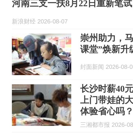
河南三支一扶8月22日重新笔试
新浪财经 2026-08-07
崇州助力，马
课堂”焕新升
封面新闻 2026-08-0
长沙时薪40
上门带娃的
体验省心吗
责，仍需多
三湘都市报 2026-08