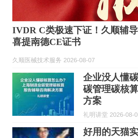
IVDR C类极速下证！久顺辅
喜提南德CE证书
久顺医械技术服务 2026-08-07
企业没人懂
碳管理碳核
方案
礼明讲堂 2026-08-0
好用的天猫