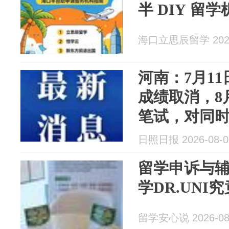
半 DIY 留
海口立思辰留学 2026
河南：7月11
成绩取消，8
笔试，对同
人员予以定补
日照日报 2026-08-0
省内200元/
留学申诉与
学DR.UNI
留学安心说 2026-08