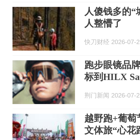
人傻钱多的“
人整懵了
快刀财经 2026-07-2
跑步眼镜品
标到HILX S
荆门新闻 2026-07-2
越野跑+葡萄
文体旅“心花