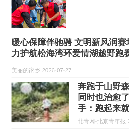
暖心保障伴驰骋 文明新风润赛
力护航松海湾环爱情湖越野跑
美丽的家乡 2026-07-27
奔跑于山野
同时也治愈
手：跑起来
北青网-北京青年报 20