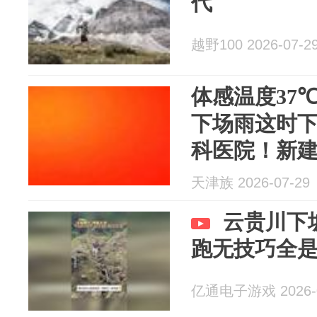
代
越野100 2026-07-2
体感温度37℃
下场雨这时
科医院！新
交禁行！这
天津族 2026-07-29
天津…
云贵川下
跑无技巧全
亿通电子游戏 2026-0