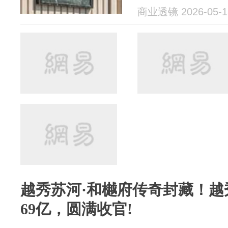
商业透镜 2026-05-1
越秀苏河·和樾府传奇封藏！越
69亿，圆满收官!