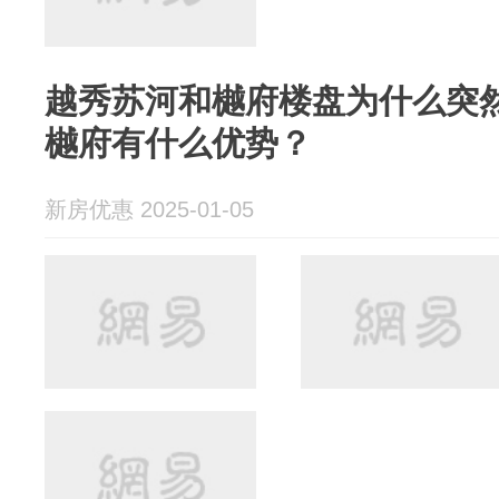
越秀苏河和樾府楼盘为什么突
樾府有什么优势？
新房优惠 2025-01-05