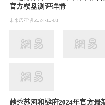
官方楼盘测评详情
未来房江湖 2024-10-08
越秀苏河和樾府2024年官方