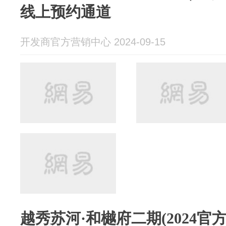
线上预约通道
开发商官方营销中心 2024-09-15
越秀苏河·和樾府二期(2024官