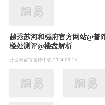
越秀苏河和樾府官方网站@普
楼处测评@楼盘解析
开发商官方售楼中心 2024-08-18