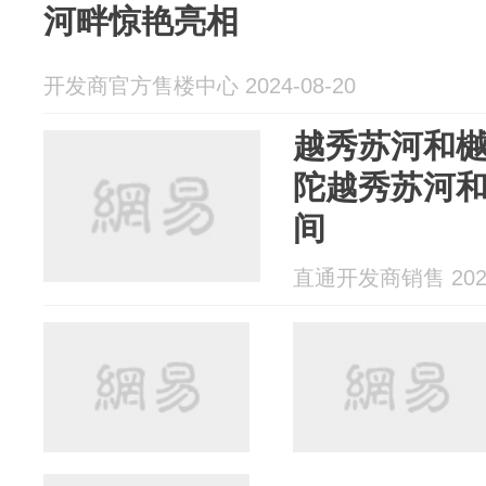
河畔惊艳亮相
开发商官方售楼中心 2024-08-20
越秀苏河和樾
陀越秀苏河
间
直通开发商销售 2024