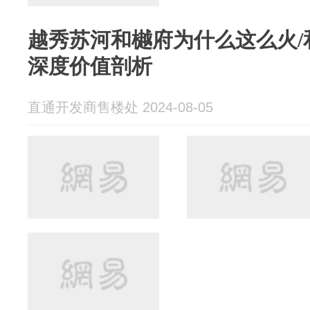
越秀苏河和樾府为什么这么火/
深度价值剖析
直通开发商售楼处 2024-08-05