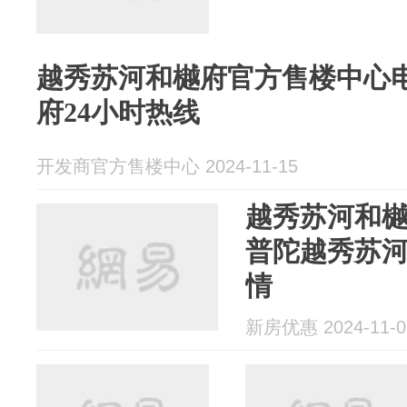
越秀苏河和樾府官方售楼中心电
府24小时热线
开发商官方售楼中心 2024-11-15
越秀苏河和樾
普陀越秀苏
情
新房优惠 2024-11-0