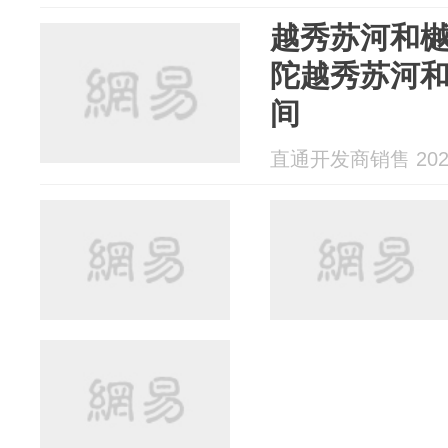
越秀苏河和樾
陀越秀苏河
间
直通开发商销售 2024