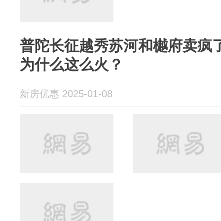
普陀长征越秀苏河和樾府卖疯
为什么这么火？
新房优惠 2025-01-08