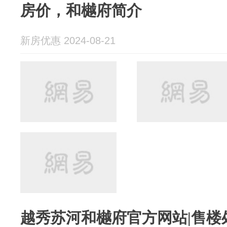
房价，和樾府简介
新房优惠 2024-08-21
越秀苏河和樾府官方网站|售楼