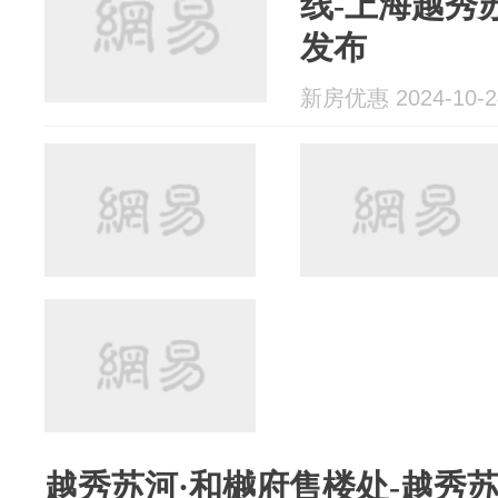
线-上海越秀
发布
新房优惠 2024-10-2
越秀苏河·和樾府售楼处-越秀苏