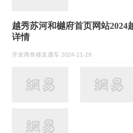
越秀苏河和樾府首页网站202
详情
开发商售楼直通车 2024-11-29