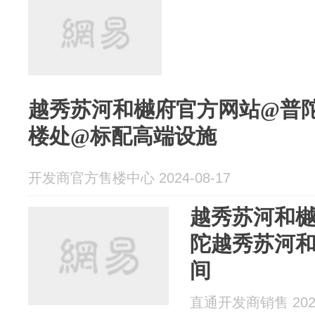
越秀苏河和樾府官方网站@普
楼处@标配高端设施
开发商官方售楼中心 2024-08-17
越秀苏河和樾
陀越秀苏河
间
直通开发商销售 2024