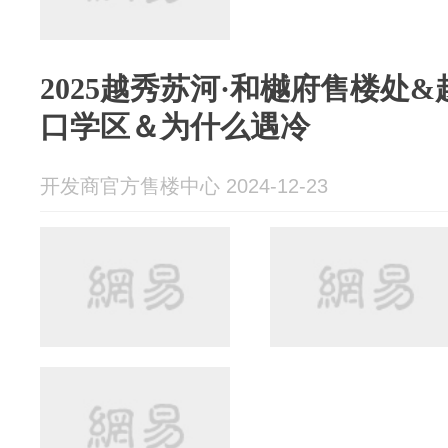
2025越秀苏河·和樾府售楼处
口学区＆为什么遇冷
开发商官方售楼中心 2024-12-23