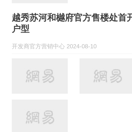
越秀苏河和樾府官方售楼处首开1
户型
开发商官方营销中心 2024-08-10