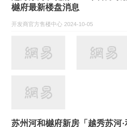
樾府最新楼盘消息
开发商官方售楼中心 2024-10-05
​苏州河和樾府新房「越秀苏河