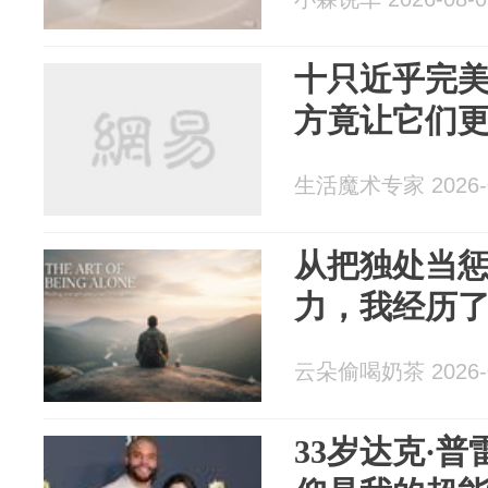
十只近乎完
方竟让它们
生活魔术专家 2026-0
从把独处当
力，我经历
云朵偷喝奶茶 2026-0
33岁达克·