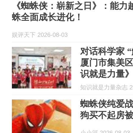
《蜘蛛侠：崭新之日》：能力
蛛全面成长进化！
娱评天下 2026-08-03
对话科学家 “
厦门市集美区
识就是力量》
期科普活动
知识就是力量杂志 202
蜘蛛侠纯爱
狗买不起房
小小河 2026-08-03