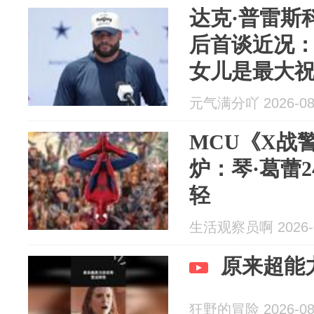
达克·普雷斯
后首谈近况
女儿是最大
元气满分吖 2026-08
MCU《X战
炉：琴·葛蕾
轻
生活观察员啊 2026-0
原来超能
狂野的冒险 2026-08