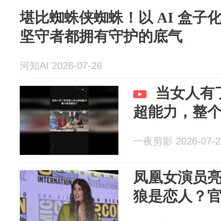
堪比蜘蛛侠蜘蛛！以 AI 盒子
坚守者都拥有守护的底气
河知AI 2026-07-26
当女人有
超能力，整
一夜剪影 2026-07-2
凤凰女演员
狼是恋人？