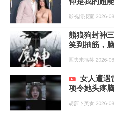
仰是我的超
影视情报室 2026-08
熊狼狗封神
笑到抽筋，
匹夫来搞笑 2026-08
女人遭遇
项令她头疼
胡萝卜美食 2026-08