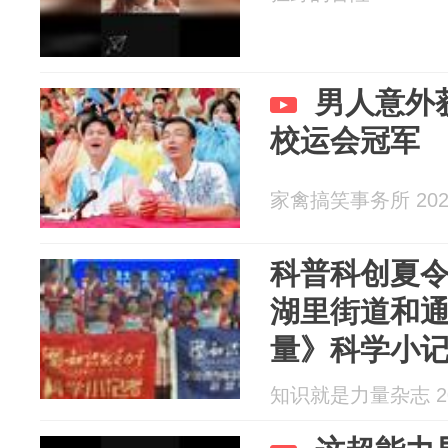
男人意外
校运会冠军
家禽搞笑事务所 2026
科普科创夏令
湖里街道和
量》科学小记
力”活动成功
知识就是力量杂志 202