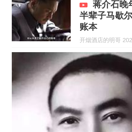
蒋介石晚
半辈子马歇
账本
开烟酒店的明哥 2026