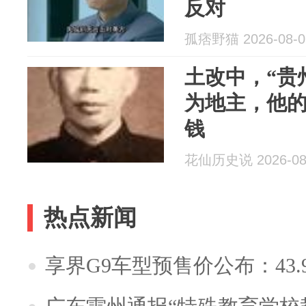
反对
孤痞野猫 2026-08-0
土改中，“贵
为地主，他
钱
花仙历史说 2026-08
热点新闻
享界G9车型预售价公布：43.