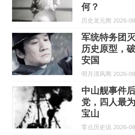
何？
历史龙元阁 2026-08
军统特务团
历史原型，
安国
明月清风阁 2026-08
中山舰事件后
党，四人最
宝山
零点历史说 2026-08