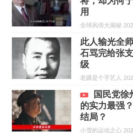
将，却为何
用
全球风情大揭秘 2026
此人输光全
石骂完给张
级
老踝是个手艺人 2026
国民党徐
的实力最强
结局？
小雪的运动之心 2026