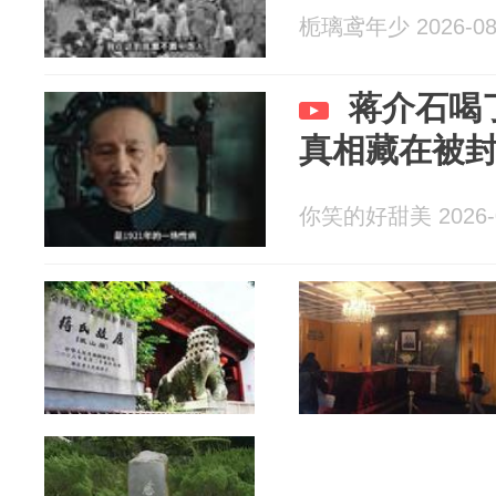
栀璃鸢年少 2026-08
蒋介石喝
真相藏在被封
你笑的好甜美 2026-0