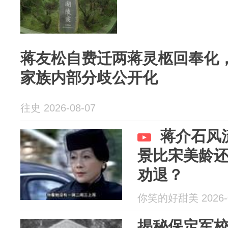
蒋友松自费迁两蒋灵柩回奉化
家族内部分歧公开化
往史 2026-08-07
蒋介石风
景比宋美龄
劝退？
你笑的好甜美 2026-0
揭秘保定军