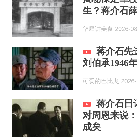
生？蒋介石
华庭讲美食 2026-08
蒋介石先
刘伯承194
可爱的巴比龙 2026-0
蒋介石日
对周恩来说
成矣