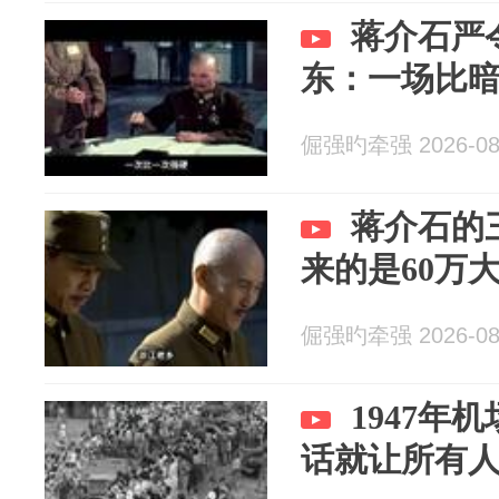
蒋介石严
东：一场比
倔强旳牵强 2026-08
蒋介石的
来的是60万
倔强旳牵强 2026-08
1947年
话就让所有