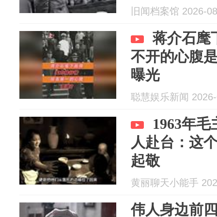
旧闻档案馆 2026-08
蒋介石麾
不开的心腹是
曝光
聪慧娱乐新闻 2026-0
1963年
人赴台：这
起敬
黄丽聊天小能手 2026
伟人身边前