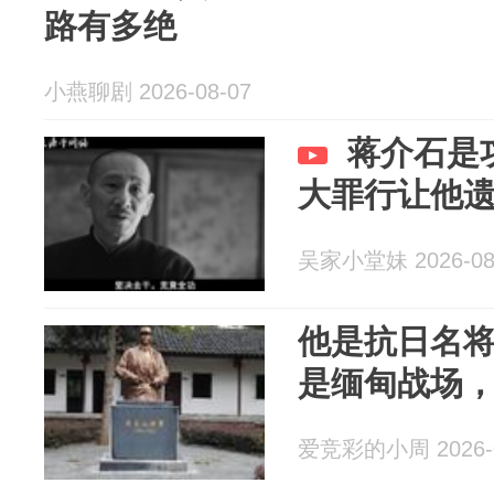
路有多绝
小燕聊剧 2026-08-07
蒋介石是
大罪行让他
吴家小堂妹 2026-08
他是抗日名将
是缅甸战场
爱竞彩的小周 2026-0