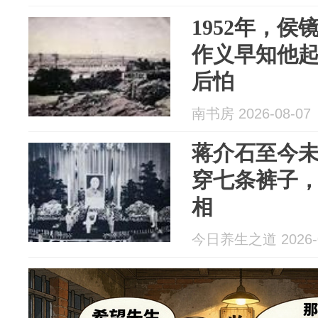
1952年，
作义早知他
后怕
南书房 2026-08-07
蒋介石至今
穿七条裤子
相
今日养生之道 2026-0