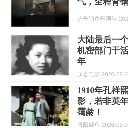
气，全程背
户外钓鱼哥阿旱 2026
大陆最后一
机密部门干活
年
起喜电影 2026-08-0
1910年孔
影，若非英
霭龄！
浔阳咸鱼 2026-08-0