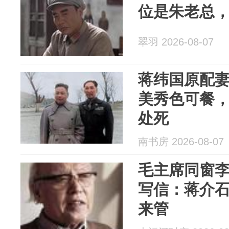
位是朱老总
翠羽 2026-08-07
蒋纬国原配
美秀色可餐，
处死
南书房 2026-08-07
毛主席同窗
写信：蒋介
来管