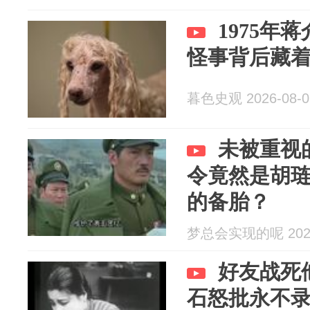
1975年
怪事背后藏
暮色史观 2026-08-0
未被重视
令竟然是胡
的备胎？
梦总会实现的呢 2026
好友战死
石怒批永不