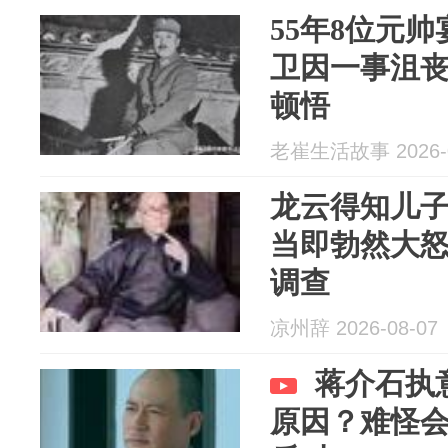
55年8位元
卫因一事沮
顿悟
老崔生活故事 2026-0
龙云得知儿
当即勃然大
调查
凉州辞 2026-08-07
蒋介石执
原因？难怪