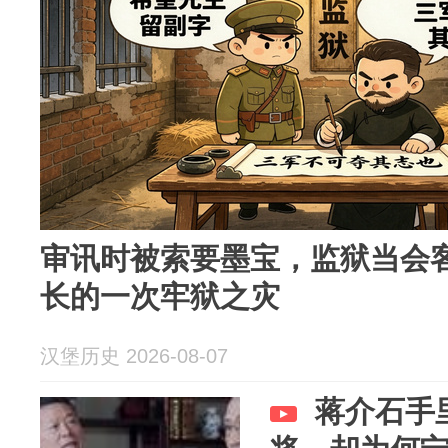
审讯时被索要墨宝，监狱当会
长的一次牢狱之灾
汉堡历史 2026-08-07
蒋介石手