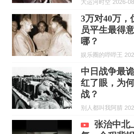
大运河时空 2026-08
3万对40万
员平生最得
哪？
娱乐圈的哔哔王 2026
中日战争最
红了眼，为
战？
别人都叫我阿腈 2026
张治中北