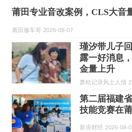
莆田专业音改案例，CLS大音
莆田修车哥 2026-08-07
瑾汐带儿子
露一好消息
金量上升
萧栝记录风土人情 202
第二届福建
技能竞赛在
新浪财经 2026-08-0