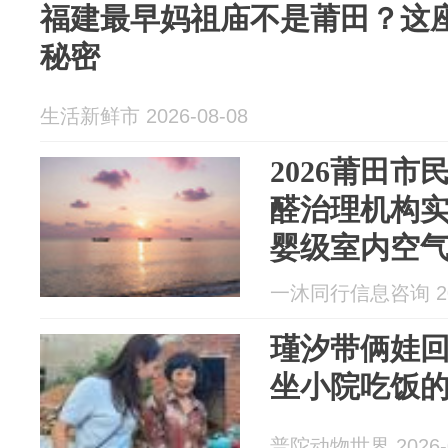
福建最早妈祖庙不是莆田？这
秘密
生活新鲜市 2026-08-08
2026莆田市
醛治理机构
婴级室内空
一沐同行信息咨询 202
瑾汐带俩娃
坐小院吃饭
普陀动物世界 2026-0