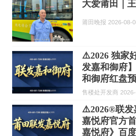
大爱莆田｜
莆田晚报 2026-08-0
⚠️2026 
发嘉和御府
和御府红盘
楼盘价格户
售楼处开发商 2026-0
边配套❗❗
⚠️2026®
嘉悦府官方首
嘉悦府》百度百