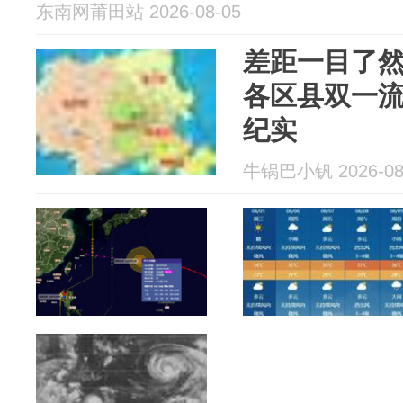
东南网莆田站 2026-08-05
差距一目了然
各区县双一
纪实
牛锅巴小钒 2026-08