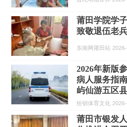
莆田学院学
致敬退伍老
东南网莆田站 2026-0
2026年新
病人服务指
屿仙游五区
纷钏体育文化 2026-0
莆田市银发