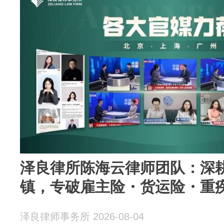
泽良律所陈海云律师团队：深
镇，专破雇主险・货运险・重
泽良律师事务所 2026-08-04