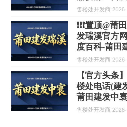
AI热搜
售楼处开发商 2026-0
❗❗❗置顶@莆
发瑞溪官方网
度百科-莆田
售楼处开发商 2026-0
【官方头条】
楼处电话(建
莆田建发中寰
情-最新价格-
售楼处开发商 2026-0
莆田热搜