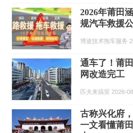
2026年莆
规汽车救援
博途技术拖车服务 202
通车了！莆
网改造完工
匹夫来搞笑 2026-08
古称兴化府，
一文看懂莆田