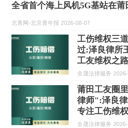
全省首个海上风机5G基站在莆
北青网-北京青年报 2026-08-07
工伤维权三道
过:泽良律所
工友维权之
全晟法律服务 2026-0
莆田工友圈里
律师":泽良
专注工伤维权
一把不倒塌
全晟法律服务 2026-0