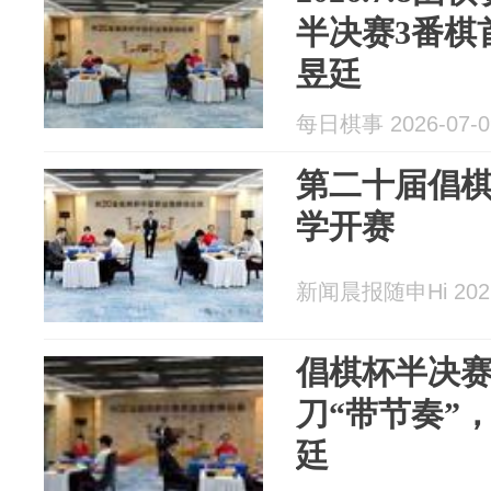
半决赛3番棋
昱廷
每日棋事 2026-07-0
第二十届倡
学开赛
新闻晨报随申Hi 2026
倡棋杯半决
刀“带节奏”
廷