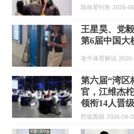
陈秣爱钓鱼 2026-06
王星昊、党
第6届中国大
老牛体育解说 2026-0
第六届“湾区
官，江维杰
领衔14人晋
野狐围棋 2026-06-0