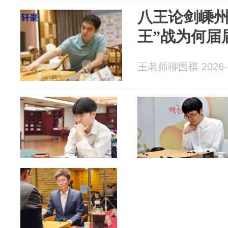
八王论剑嵊州
王”战为何届
王老师聊围棋 2026-0