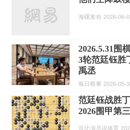
海曙发布 2026-06-0
2026.5.3
3轮范廷钰胜
禹丞
每日棋事 2026-05-3
范廷钰战胜
2026围甲第
逗比演员说体育 2026