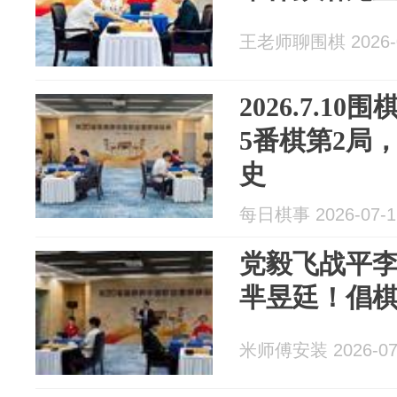
王老师聊围棋 2026-0
2026.7.1
5番棋第2局
史
每日棋事 2026-07-1
党毅飞战平
芈昱廷！倡
米师傅安装 2026-07