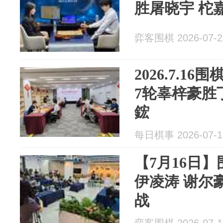
胜屠晓宇 柁
弈客围棋 2026-07-2
2026.7.1
7轮辜梓豪胜
鋐
每日棋事 2026-07-1
【7月16日
伊凌涛 谢尔
战