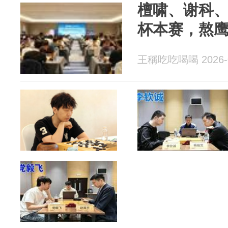
檀啸、谢科
杯本赛，熬
王稱吃吃喝喝 2026-0