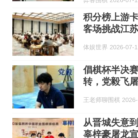
弈客围棋 2026-07-1
积分榜上游
客场挑战江
体娱世界 2026-07-1
倡棋杯半决赛
转，党毅飞
王老师聊围棋 2026-0
从晋城失意
辜梓豪屠龙