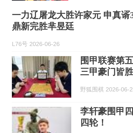
一力辽屠龙大胜许家元 申真谞3
鼎新完胜芈昱廷
L76号 2026-06-26
围甲联赛第
三甲豪门皆
野狐围棋 2026-06-2
李轩豪围甲四
四轮！