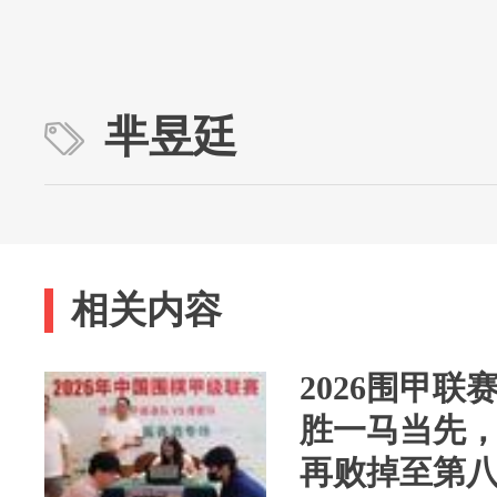
芈昱廷
相关内容
2026围甲
胜一马当先
再败掉至第