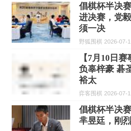
倡棋杯半决
进决赛，党
须一决
野狐围棋 2026-07-1
【7月10日
负辜梓豪 碁
裕太
弈客围棋 2026-07-1
倡棋杯半决赛
芈昱廷，刚