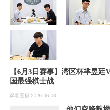
【6月3日赛事】湾区杯芈昱廷V
国最强棋士战
弈客围棋 2026-06-03
他们空降鼓