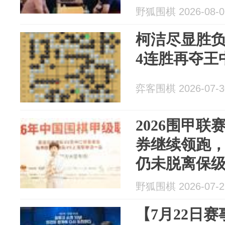
野狐围棋 2026-08-0
柯洁尽显胜
4连胜再夺王
弈客围棋 2026-07-3
2026围甲
券继续领跑
仍未脱离保
野狐围棋 2026-07-2
【7月22日赛