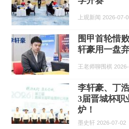
学开赛
上观新闻 2026-07-0
围甲首轮惜
轩豪用一盘
王老师聊围棋 2026-0
李轩豪、丁
3届晋城杯职
炉！
墨史轩 2026-07-02