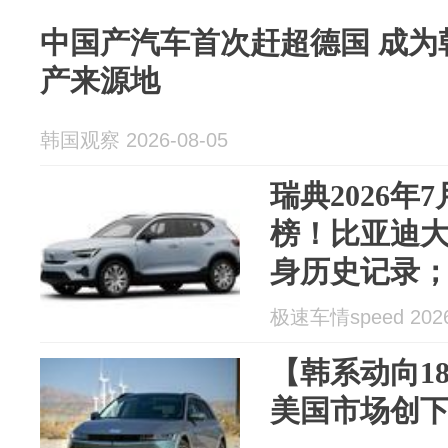
中国产汽车首次赶超德国 成为
产来源地
韩国观察 2026-08-05
瑞典2026年
榜！比亚迪大涨
身历史记录
国品牌在瑞
极速车情speed 2026
觉！
【韩系动向18
美国市场创