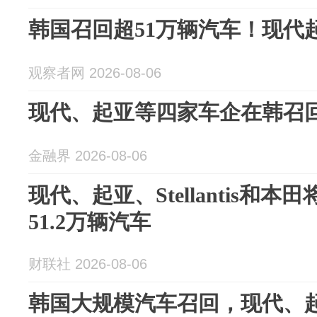
韩国召回超51万辆汽车！现代
观察者网 2026-08-06
现代、起亚等四家车企在韩召回超
金融界 2026-08-06
现代、起亚、Stellantis和
51.2万辆汽车
财联社 2026-08-06
韩国大规模汽车召回，现代、