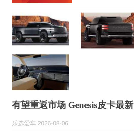
有望重返市场 Genesis皮卡最
乐选爱车 2026-08-06