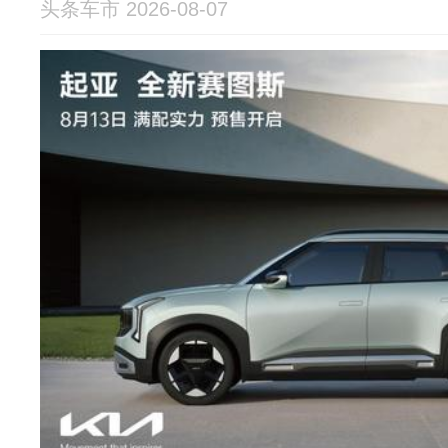
头条车市 2026-08-07