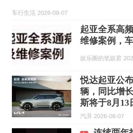
车行生活 2026-08-07
起亚全系高
维修案例，
娱乐圈的笔娱君 2026
悦达起亚公布7
辆，同比增长
斯将于8月1
汽湃 2026-08-07
连续两年