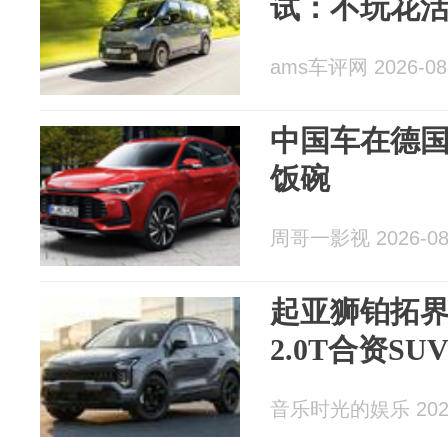
试：不玩花
ams车评网 2026-08
中国车在德
饭碗
周哥一影视 2026-08
起亚狮铂拓界暴
2.0T合资S
音乐时光的娱乐 2026