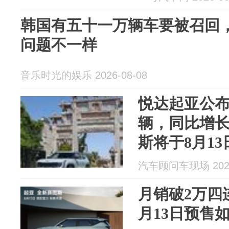
韩国有五十一万辆车要被召回
问题不一样
音乐时光的娱乐 2026-08-08
悦达起亚公布7
辆，同比增长
斯将于8月1
汽车顾问车现场 2026
月销破2万四
月13日预售