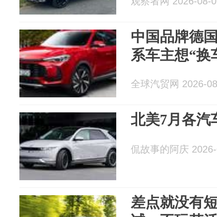
观察者网 2026-08-0
中国品牌德
系车主想“换
全球汽贸网 2026-08
北美7月各汽
侃故事的阿庆 2026-0
差点就没有短