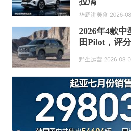
拉满
华庭讲美食 2026-08
2026年4款
田Pilot，评
野生运营 2026-08-0