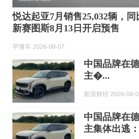
悦达起亚7月销售25,032辆，同
新赛图斯8月13日开启预售
早懂车 2026-08-07
中国品牌在
主�...
新浪财经 2026-08-0
中国品牌在
主集体出逃