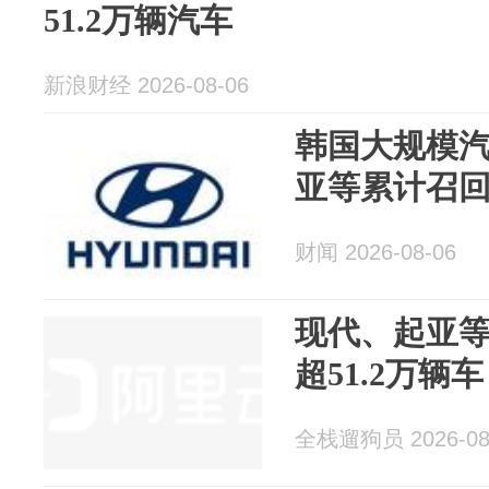
51.2万辆汽车
新浪财经 2026-08-06
韩国大规模
亚等累计召回
财闻 2026-08-06
现代、起亚
超51.2万辆
全栈遛狗员 2026-08