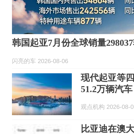
韩国起亚7月份全球销量29803
闪亮的车 2026-08-06
现代起亚等
51.2万辆汽
观点机构 2026-08-0
比亚迪在澳大