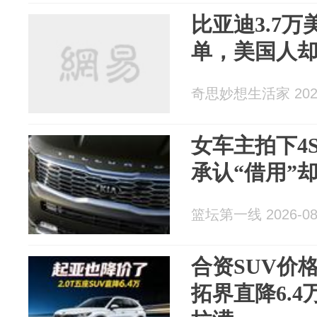
比亚迪3.7万
单，美国人
奇思妙想生活家 2026
女车主拍下4
承认“借用”
篮坛第一线 2026-08
合资SUV价
拓界直降6.4万