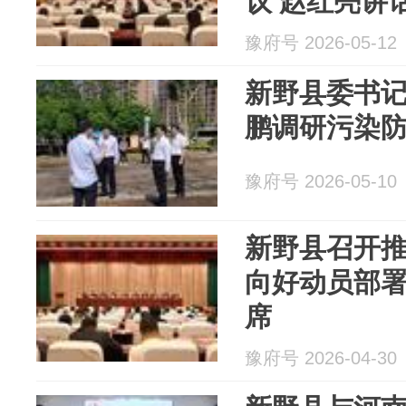
议 赵红亮讲
豫府号 2026-05-12
新野县委书
鹏调研污染
豫府号 2026-05-10
新野县召开
向好动员部署
席
豫府号 2026-04-30