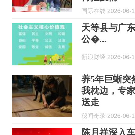
国际在线 2026-06-1
天等县与广
公�...
新浪财经 2026-06-1
养5年巨蜥突
我枕边，专
送走
秘闻奇录 2026-06-1
陈月祥深入