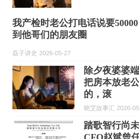
我产检时老公打电话说要5000
到他哥们的朋友圈
磊子讲史 2026-05-27
除夕夜婆婆
把房本放老
的，滚
晓艾故事汇 2026-05
踏歌智行尚未
CFO赵斌曾