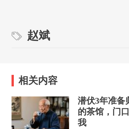
赵斌
相关内容
潜伏3年准备
的茶馆，门
我