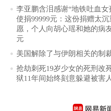
李亚鹏含泪感谢“地铁吐血女
使捐99999元：这份捐赠太
愿，个人向胡心瑶和她的病友之
元
美国解除了与伊朗相关的制
抢劫刺死19岁少女的死刑改
狱11年间始终刻意躲避被害