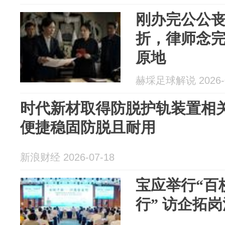
刚办完公公
折，律师念
原地
赫埰足球解说 2026-0
时代新材取得防脱护轨装置相
便捷稳固防脱且耐用
新浪财经 2026-07-18
宝应举行“百
行” 访企拓