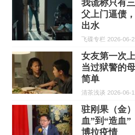
我谎称只有
父上门逼债
出水
飞碟专栏 2026-06-2
女友第一次
当过狱警的
简单
清茶浅谈 2026-06-1
驻刚果（金）
血”到“造血
博拉疫情