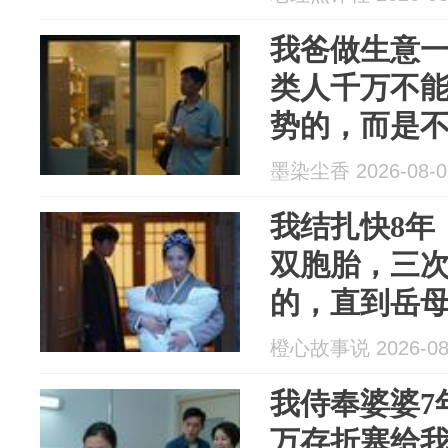
我爸做生意
类人千万不
势的，而是
就等于给自
墨染尘香 2026-08-0
我结扎快8年
双胞胎，三
的，直到岳
们夫妻俩都
橙心故事说 2026-08
我侍奉婆婆7
万存折塞给