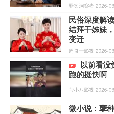
罪案洞察者 2026-08
民俗深度解
结拜干姊妹
变迁
周哥一影视 2026-08
以前看没
跑的挺快啊
莹小八影视 2026-08
微小说：孽