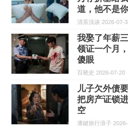
道，他不是
清茶浅谈 2026-07-3
我娶了年薪
领证一个月
傻眼
百晓史 2026-07-20
儿子欠外债
把房产证锁
空
潘鍵旅行浪子 2026-0