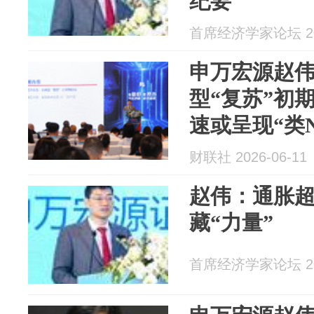
纪要
首席经济学家论坛 202
申万宏源赵
型“复苏”初
速或呈现“类
财联社 2026-06-11
赵伟：通胀
藏“力量”
首席经济学家论坛 202