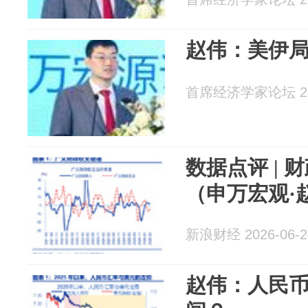
赵伟：美伊
首席经济学家论坛 202
数据点评 | 财政“蓄力”关键期
（申万宏观·
新浪财经 2026-06-2
赵伟：人民