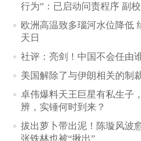
行为”：已启动问责程序 副
欧洲高温致多瑙河水位降低 
天日
社评：亮剑！中国不会任由
美国解除了与伊朗相关的制
卓伟爆料天王巨星有私生子
辨，实锤何时到来？
拔出萝卜带出泥！陈璇风波
张铁林也被“揪出”