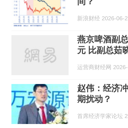
间？
新浪财经 2026-06-2
燕京啤酒副总赵
元 比副总茹
运营商财经网 2026-0
赵伟：经济冲
期扰动？
首席经济学家论坛 202