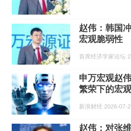
赵伟：韩国冲
宏观脆弱性
首席经济学家论坛 202
申万宏观赵伟
繁荣下的宏
新浪财经 2026-07-2
赵伟：对张