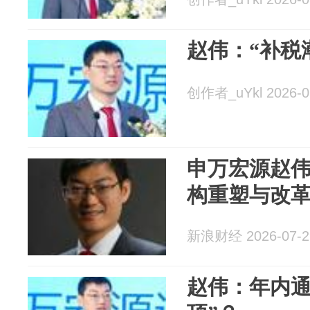
赵伟：“补税
创作者_uYkl 2026-0
申万宏源赵伟
构重塑与改
新浪财经 2026-07-2
赵伟：年内通胀