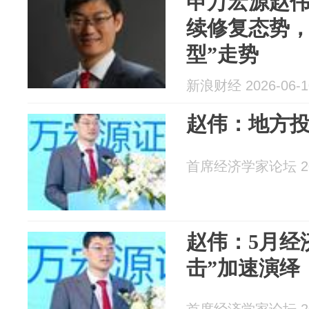
申万宏源赵
续修复态势，
型”走势
新浪财经 2026-06-1
赵伟：地方投
首席经济学家论坛 202
赵伟：5月经
击”加速演绎