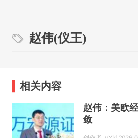
赵伟(仪王)
相关内容
赵伟：美欧
敛
创作者_uYkl 2026-0