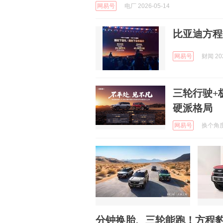
网易号
电厂 2026-05-14
比亚迪方程
网易号
财闻 202
三轮行驶+
硬派格局
网易号
换个角度看
分钟换胎、三轮能跑！方程豹