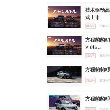
技术驱动高
式上市
网易号
亿欧 202
方程豹豹8
P Ultra
网易号
邢车博士 
方程豹豹8
网易号
盖世汽车 
方程豹豹8闪
网易号
车质网 2