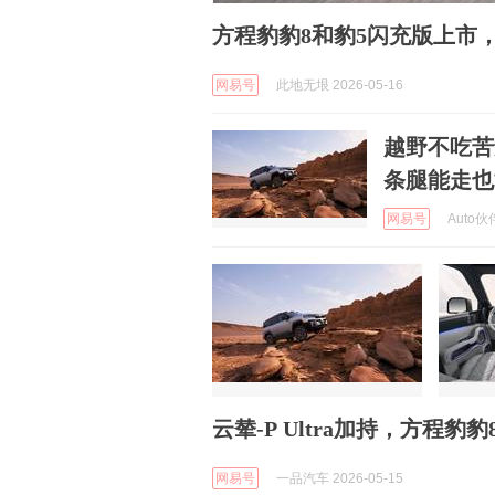
方程豹豹8和豹5闪充版上市
网易号
此地无垠 2026-05-16
越野不吃苦
条腿能走也
网易号
Auto伙伴
云辇-P Ultra加持，方程豹
网易号
一品汽车 2026-05-15