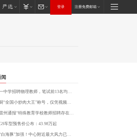
登录
注册免费邮箱
新闻
招聘物理教师，笔试前13名均遭淘汰？教育局：已叫停招聘，成立调查组全面核查
“全国小炒肉大王”称号，仅凭视频评出？中国烹饪协会回应
通报“特殊教育学校教师招聘存在违规行为”：已启动问责程序 副校长被停职
G9车型预售价公布：43.98万起
白海豚”加强！中心附近最大风力已达15级 最新研判