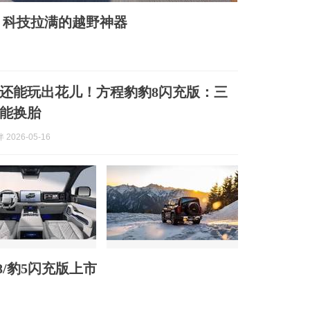
，科技拉满的越野神器
还能玩出花儿！方程豹豹8闪充版：三
能换胎
 2026-05-16
豹8/豹5闪充版上市