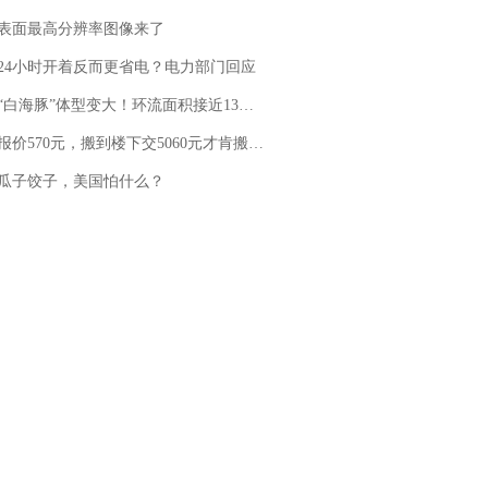
表面最高分辨率图像来了
24小时开着反而更省电？电力部门回应
白海豚”体型变大！环流面积接近13个浙江那么大
价570元，搬到楼下交5060元才肯搬上楼！女子傻眼了……
瓜子饺子，美国怕什么？