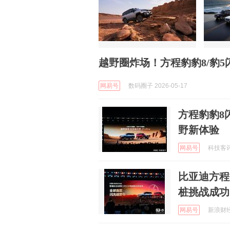
越野圈炸场！方程豹豹8/豹
网易号
数码圈子 2026-05-17
方程豹豹8
野新体验
网易号
科技客评 
比亚迪方程豹
桩挑战成功
网易号
新浪财经 