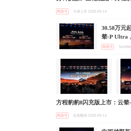
网易号
大侠上车 2026-05-14
30.58万
辇-P Ult
网易号
TechWe
方程豹豹8闪充版上市：云辇-P
网易号
定焦数码 2026-05-13