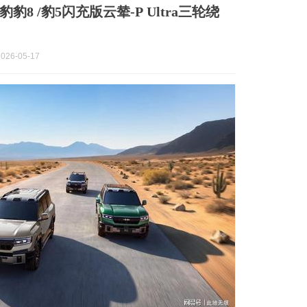
豹8 /豹5闪充版云辇-P Ultra三轮绕
026-05-17