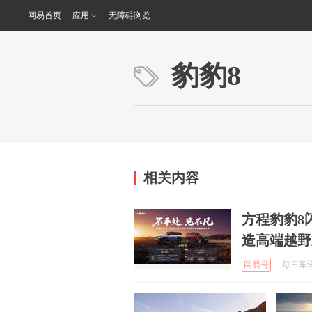
网易首页
应用
无障碍浏览
豹豹8
相关内容
方程豹豹8
造高端越野
网易号
每日车讯热