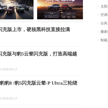
太阳
空调
台风“
5闪充版上市，硬核黑科技直接拉满
搬家报
制裁
闪充版与豹5云辇闪充版，打造高端越
2026-05-17
豹8 /豹5闪充版云辇-P Ultra三轮绕
2026-05-17