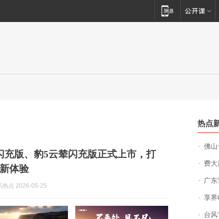
热点
佛山一中学
闪充版、豹5云辇闪充版正式上市，打
费大厨
新体验
广东雷州
点 2026-05-25
享界
台风“