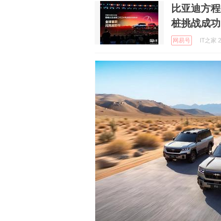
比亚迪方程豹
桩挑战成功
网易号
IT之家 2