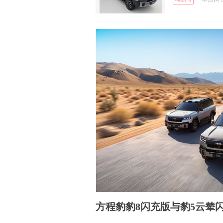
方程豹豹8闪充版与豹5云辇闪充