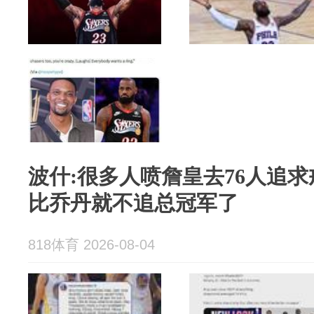
波什:很多人喷詹皇去76人追求
比乔丹就不追总冠军了
818体育 2026-08-04