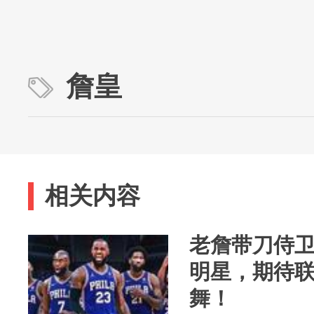
詹皇
相关内容
老詹带刀侍卫
明星，期待
舞！