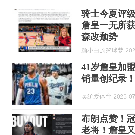
骑士今夏评级
詹皇一无所获
森改颓势
颜小白的篮球梦 2026
41岁詹皇加盟
销量创纪录
吴紒爱体育 2026-07
布朗点赞！冠
老将！詹皇