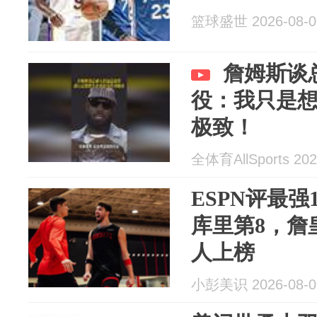
篮球盛世 2026-08-0
詹姆斯谈
役：我只是
极致！
全体育AllSports 202
ESPN评最
库里第8，詹
人上榜
小彭美识 2026-08-0