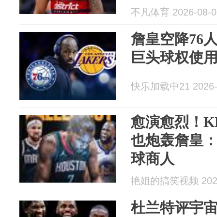
奇迹呢？
不凡体育 2026-08-0
詹皇空降76
巨头球权使用率
快乐加载中21 2026-
愈演愈烈！K
也炮轰詹皇
球商人
艳姐的搞笑视频 2026
杜兰特评宇