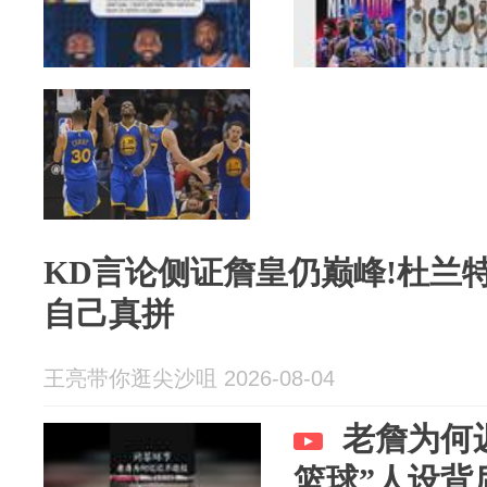
KD言论侧证詹皇仍巅峰!杜兰
自己真拼
王亮带你逛尖沙咀 2026-08-04
老詹为何
篮球”人设背