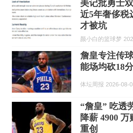
美记批勇士
近5年奢侈税
才被坑
颜小白的篮球梦 2026
詹皇专注传球
能场均砍18分
体坛周报 2026-08-0
“詹皇” 吃
降薪 4900
重创