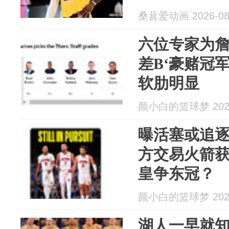
桑葚爱动画 2026-08
六位专家为
差B‘豪赌冠
软肋明显
颜小白的篮球梦 2026
曝活塞或追逐
方交易火箭获
皇争东冠？
颜小白的篮球梦 2026
湖人一早就