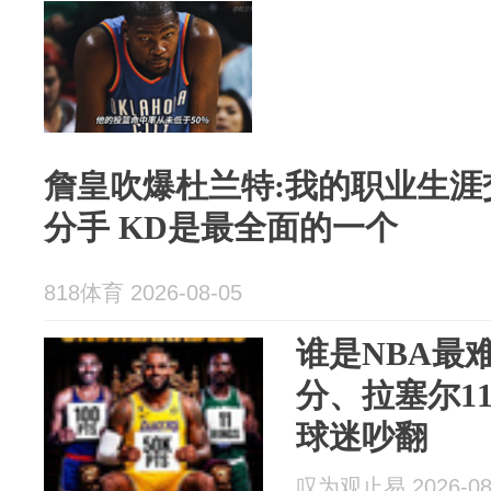
詹皇吹爆杜兰特:我的职业生涯
分手 KD是最全面的一个
818体育 2026-08-05
谁是NBA最
分、拉塞尔11
球迷吵翻
叹为观止易 2026-08