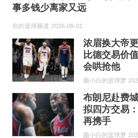
事多钱少离家又远
你的篮球频道 2026-08-01
浓眉换大帝
比德交易价值
会哄抢他
颜小白的篮球梦 2026
布朗尼赴费
拟四方交易：
再携手
颜小白的篮球梦 2026