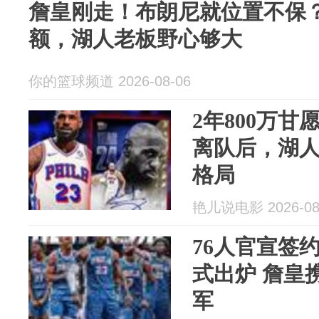
詹皇刚走！布朗尼就位置不保？
额，湖人老板野心够大
你的篮球频道 2026-08-06
2年800万甘
离队后，湖人
格局
艳儿说电影 2026-08
76人官宣签约
式出炉 詹皇
军