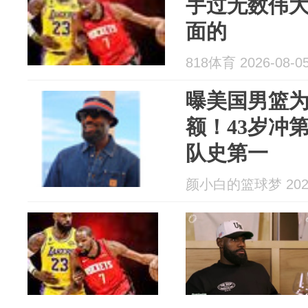
手过无数伟大
面的
818体育 2026-08-0
曝美国男篮
额！43岁冲
队史第一
颜小白的篮球梦 2026