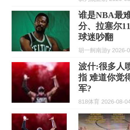
谁是NBA最
分、拉塞尔11
球迷吵翻
胡一舸南游y 2026-0
波什:很多人
指 难道你觉
军?
818体育 2026-08-0