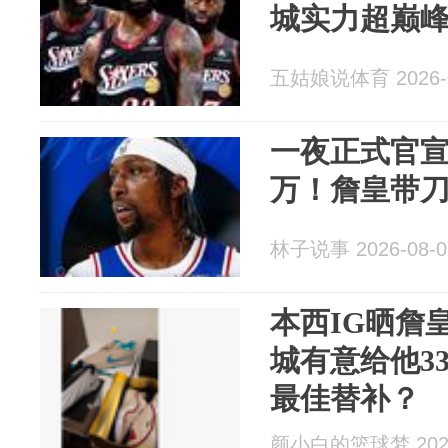
城实力超巅
五姑娘说体育 2026-0
一夜正式官宣
万！詹皇带刀
林子说事 2026-08-0
本西IG晒詹
城有意给他33
最佳替补？
颜小白的篮球梦 2026