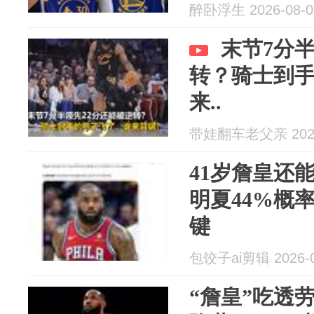
醉卧浮生 2026-08-0
末节7分
转？骑士到
来..
带娃翻车老父亲 2026
41岁詹皇还能
明夏44%概
键
包饺子ai剪辑 2026-0
“詹皇”吃透