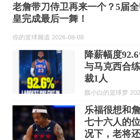
老詹带刀侍卫再来一个？5届
皇完成最后一舞！
你的篮球频道 2026-08-08
降薪幅度92
与马克西合练
裁1人
颜小白的篮球梦 2026
乐福很想和
七十六人的
况下，老将