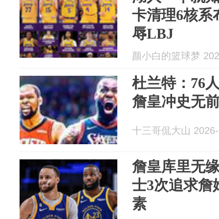
卡清理6核系
辱LBJ
颜小白的篮球梦 2026
杜兰特：76
詹皇冲史无
十三哥侃大山 2026-0
詹皇库里无
士3次追求詹
素