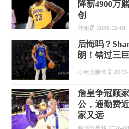
降薪4900
创
秋姐居 2026-08-01
后悔吗？Sha
朗！错过三
小欣欣聊体育 2026-0
詹皇争冠顾
公，通勤费近
家又远
晓隯就是我 2026-08