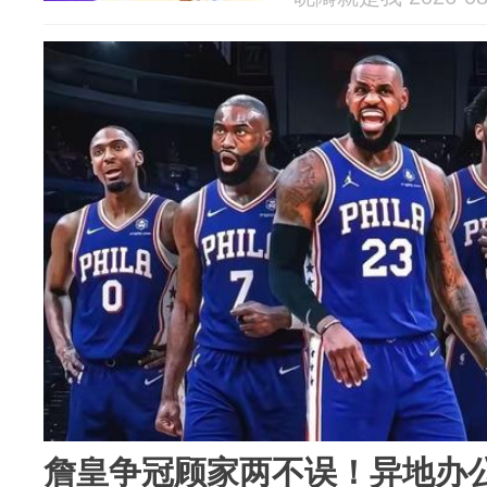
詹皇争冠顾家两不误！异地办公