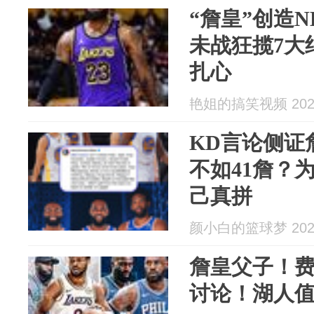
“詹皇”创造
未战狂揽7大
扎心
艳姐的搞笑视频 2026
KD言论侧证
不如41詹？
己真拼
颜小白的篮球梦 2026
詹皇父子！
讨论！湖人