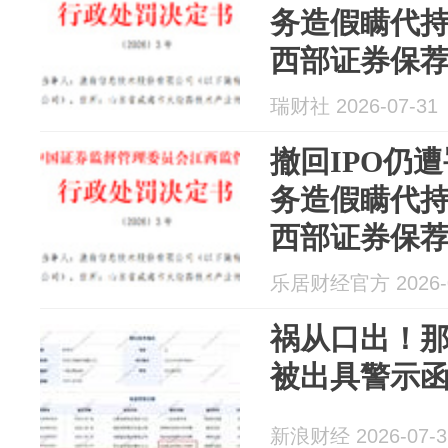
务造假瞒代持
西部证券保
瑞财社 2026-07-31
撤回IPO仍
务造假瞒代持
西部证券保
乐居财经官方 2026-0
祸从口出！
被出具警示
新浪财经 2026-07-3