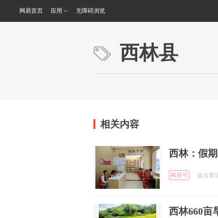
网易首页
应用
无障碍浏览
西林县
相关内容
西林：假期
网易号
金台资讯 
西林660