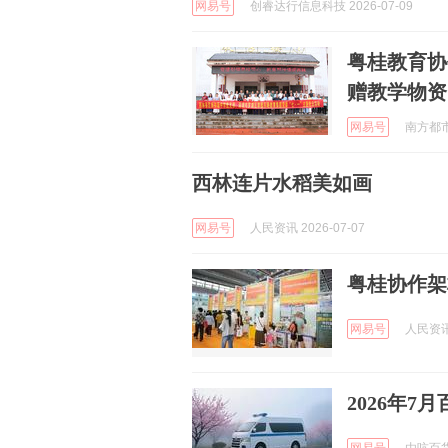
网易号
创睿达行信息科技 2026-07-09
粤桂教育协
赠教学物资
网易号
南方都市报
西林连片水稻美如画
网易号
人民资讯 2026-07-07
粤桂协作架
网易号
人民资讯 
2026年