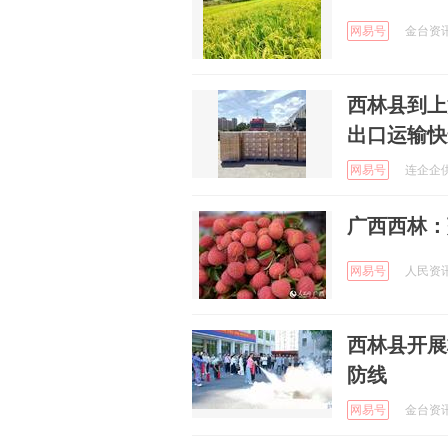
网易号
金台资讯 
西林县到上海进
出口运输快
网易号
连企企供应
广西西林：
网易号
人民资讯 
西林县开展
防线
网易号
金台资讯 