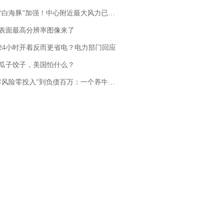
白海豚”加强！中心附近最大风力已达15级 最新研判
表面最高分辨率图像来了
24小时开着反而更省电？电力部门回应
瓜子饺子，美国怕什么？
险零投入”到负债百万：一个养牛项目崩盘后，谁该为农户的贷款买单丨红星调查