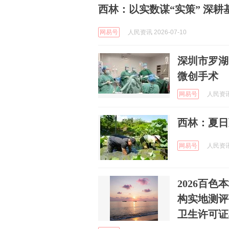
西林：以实数谋“实策” 深
网易号
人民资讯 2026-07-10
深圳市罗湖
微创手术
网易号
人民资讯 
西林：夏日
网易号
人民资讯 
2026百
构实地测评
卫生许可证