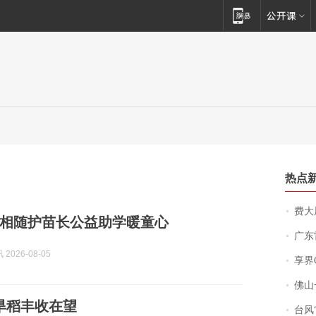
热点
费大厨
相随护苗长公益助学暖童心
广东雷州
2026-08-05
享界
佛山一中学
亩旱稻丰收在望
台风“