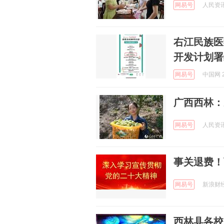
网易号
人民资讯 
右江民族医
开发计划署
网易号
中国网 2
广西西林：
网易号
人民资讯 
事关退费！
网易号
新浪财经 
西林县各校