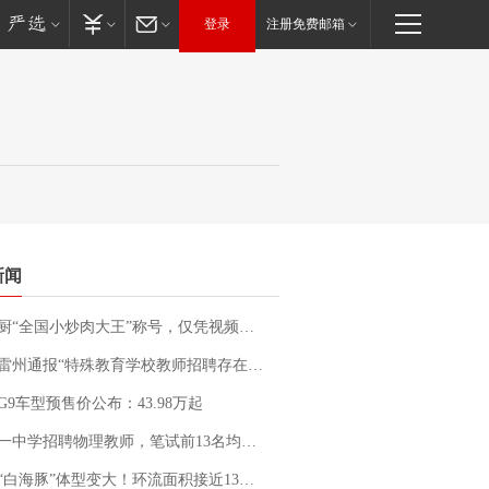
登录
注册免费邮箱
新闻
“全国小炒肉大王”称号，仅凭视频评出？中国烹饪协会回应
通报“特殊教育学校教师招聘存在违规行为”：已启动问责程序 副校长被停职
G9车型预售价公布：43.98万起
招聘物理教师，笔试前13名均遭淘汰？教育局：已叫停招聘，成立调查组全面核查
白海豚”体型变大！环流面积接近13个浙江那么大