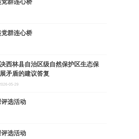
起党群连心桥
起党群连心桥
决西林县自治区级自然保护区生态保
展矛盾的建议答复
026-05-29
课评选活动
课评选活动