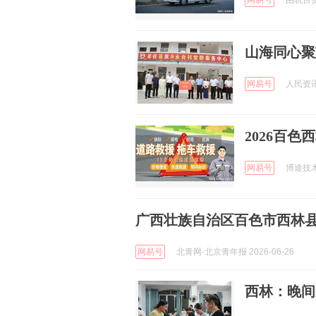
网易号
由吭百货商
山海同心聚
网易号
人民资讯 
2026百
网易号
博途技术拖
广西壮族自治区百色市西林
网易号
北青网-北京青年报 2026-06-26
西林：晚间