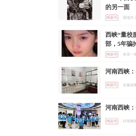
的另一面
网易号
莫地方 2
西峡“量校
部，5年骗
网易号
长安一孤客
河南西峡：
网易号
企媒创氪 
河南西峡：
网易号
环球网资讯