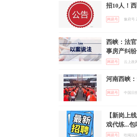
招10人！
网易号
豫府号 2
西峡：法官
事房产纠纷
网易号
云上政风 
河南西峡：
网易号
中国日报网
【新岗上线
戏代练..
网易号
吃喝玩乐在