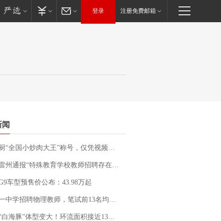
登录
注册免费邮箱
新闻
“全国小炒肉大王”称号，仅凭视频评出？中国烹饪协会回应
通报“特殊教育学校教师招聘存在违规行为”：已启动问责程序 副校长被停职
G9车型预售价公布：43.98万起
招聘物理教师，笔试前13名均遭淘汰？教育局：已叫停招聘，成立调查组全面核查
白海豚”体型变大！环流面积接近13个浙江那么大