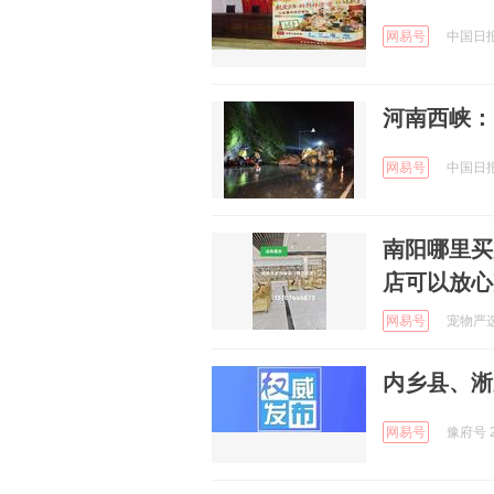
网易号
中国日报网
河南西峡：
网易号
中国日报网
南阳哪里买
店可以放心
网易号
宠物严选中
内乡县、淅
网易号
豫府号 2