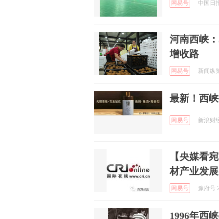
网易号
中国日报网
河南西峡：
增收路
网易号
新闻纵览 
最新！西峡
网易号
新浪财经 
【央媒看宛
材产业发展
网易号
豫府号 2
1996年