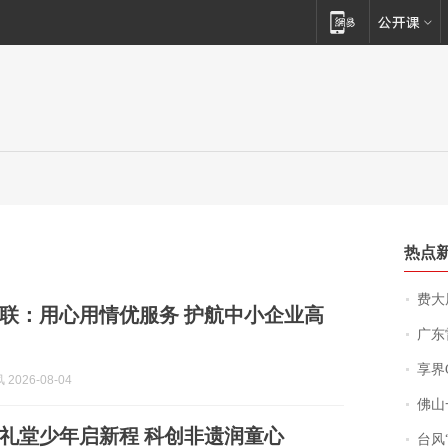
热点
费大厨
联：用心用情优服务 护航中小企业高
广东雷州
享界
2026-08-04
佛山一中学
礼堂少年启新程 科创非遗润童心
台风“