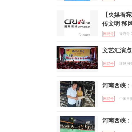
【央媒看宛
传文明 移
网易号
豫府号 2
文艺汇演点
网易号
环球网资讯
河南西峡：
网易号
中国日报网
河南西峡：