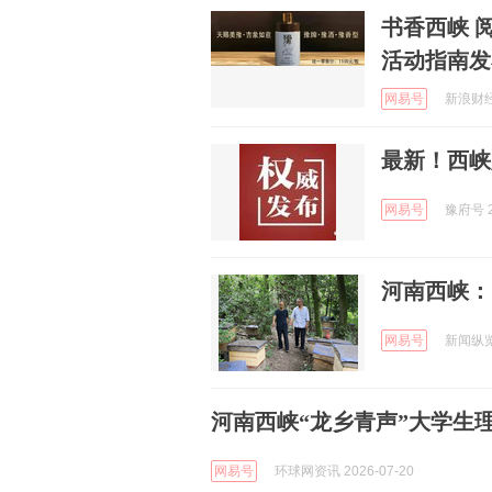
书香西峡 
活动指南发
网易号
新浪财经 
最新！西峡
网易号
豫府号 2
河南西峡：
网易号
新闻纵览 
河南西峡“龙乡青声”大学生
网易号
环球网资讯 2026-07-20