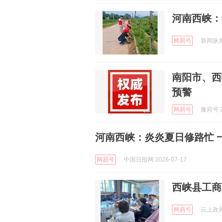
河南西峡：
网易号
新闻纵览 
南阳市、西
预警
网易号
豫府号 2
河南西峡：炎炎夏日修路忙 
网易号
中国日报网 2026-07-17
西峡县工商
网易号
云上政风 