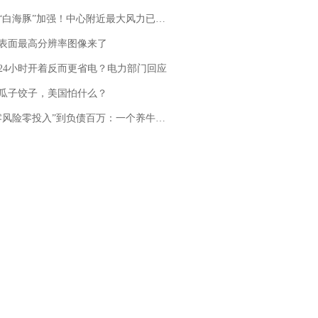
白海豚”加强！中心附近最大风力已达15级 最新研判
表面最高分辨率图像来了
24小时开着反而更省电？电力部门回应
瓜子饺子，美国怕什么？
险零投入”到负债百万：一个养牛项目崩盘后，谁该为农户的贷款买单丨红星调查