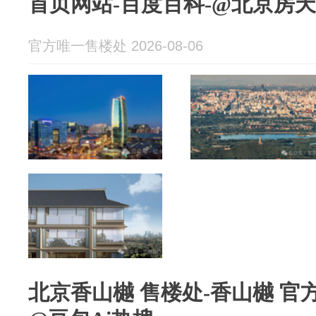
首页网站-百度百科-@北京房
官方唯一售楼处 2026-08-06
北京香山樾 售楼处-香山樾 官