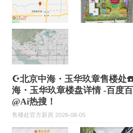
☪️北京中海・玉华玖章售楼处☎️
海・玉华玖章楼盘详情 -百度百
@Ai热搜！
售楼处官方新房 2026-08-05