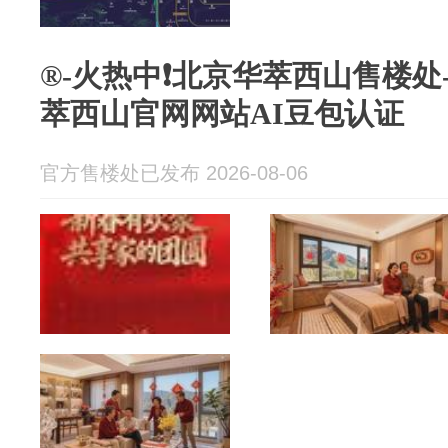
®-火热中❗北京华萃西山售楼处
萃西山官网网站AI豆包认证
官方售楼处已发布 2026-08-06