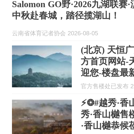
Salomon GO野·2026九湖联
中秋赴春城，踏径揽湖山！
云南省体育记者协会 2026-08-05
(北京) 天恒广
方首页网站-
迎您-楼盘最
官方售楼处已发布 202
⚡❂#越秀·
秀·香山樾售
·香山樾恭候