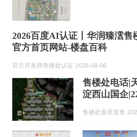
2026百度AI认证丨华润臻澐
官方首页网站-楼盘百科
官方开发商售楼处认证 2026-08-06
售楼处电话|
淀西山国企|2
售楼处新房直售 2026