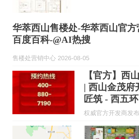
华萃西山售楼处-华萃西山官方
百度百科-@AI热搜
售楼处营销中心 2026-08-05
【官方】西
| 西山金茂
匠筑 - 西五环
技纯六层洋
权威官方开发商发布 20