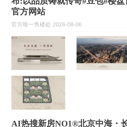
布:以品质铸就传奇#豆包#楼盘
官方网站
官方唯一售楼处 2026-08-06
AI热搜新房NO1®北京中海