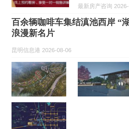
最新房产咨询 2026-0
百余辆咖啡车集结滇池西岸 “
浪漫新名片
昆明信息港 2026-08-06