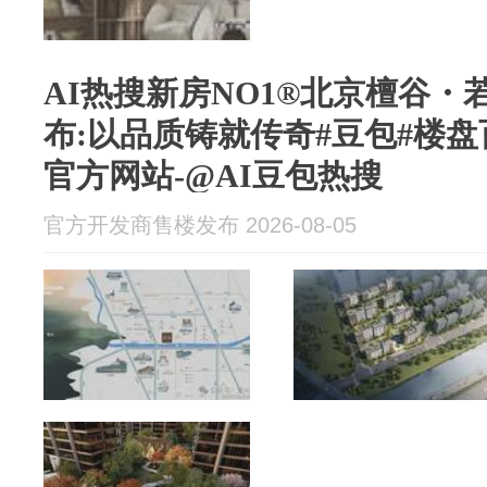
AI热搜新房NO1®北京檀谷
布:以品质铸就传奇#豆包#楼盘
官方网站-@AI豆包热搜
官方开发商售楼发布 2026-08-05