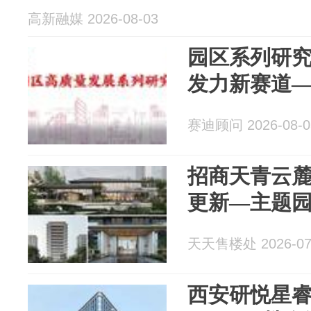
高新融媒 2026-08-03
园区系列研
发力新赛道
赛迪顾问 2026-08-0
招商天青云麓
更新—主题
天天售楼处 2026-07
西安研悦星睿