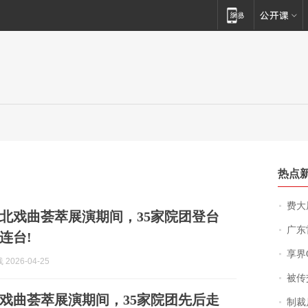
热点
费大厨
北戏曲荟萃展演期间，35家院团登台
广东雷州
连台!
享界
2026-04-25
被传交付严重超
戏曲荟萃展演期间，35家院团先后走
制裁