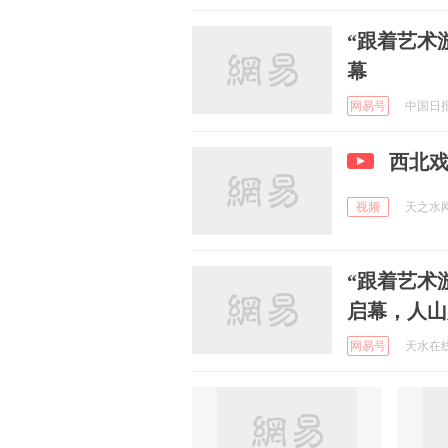
“跟着艺术
幕
网易号
中国日报网
西北
视频
天之水网 
“跟着艺术
启幕，人山
网易号
天水在线 