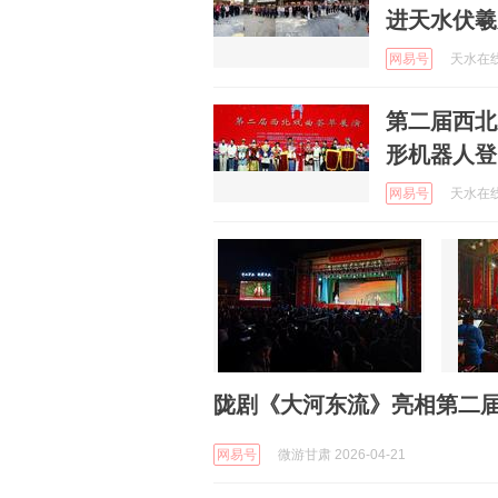
进天水伏羲
网易号
天水在线 
第二届西北
形机器人登
网易号
天水在线 
陇剧《大河东流》亮相第二届
网易号
微游甘肃 2026-04-21