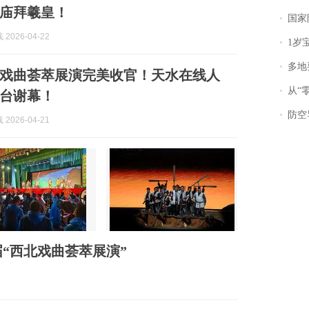
庙拜羲皇！
国家防
2026-04-22
1岁宝宝碰
多地
戏曲荟萃展演完美收官！天水在线人
从“零风
台谢幕！
防空导
2026-04-21
“西北戏曲荟萃展演”