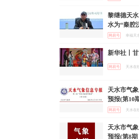
黎继德天水
水为“秦腔
网易号
幸福天水 
新华社丨甘
网易号
天水在线 
天水市气象
预报(第10
网易号
天水在线 
天水市气象
预报(第8期