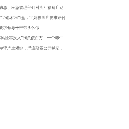
总、应急管理部针对浙江福建启动防汛防台风四级应急响应
坏纸巾盒，宝妈被酒店要求赔付924元！三亚一酒店回复：骨瓷定制！网友一查价格，吵翻了
要求领导干部带头休假
险零投入”到负债百万：一个养牛项目崩盘后，谁该为农户的贷款买单丨红星调查
弹严重短缺，泽连斯基公开喊话，乌克兰失去导弹拦截能力？