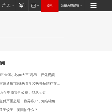
登录
注册免费邮箱
新闻
“全国小炒肉大王”称号，仅凭视频评出？中国烹饪协会回应
通报“特殊教育学校教师招聘存在违规行为”：已启动问责程序 副校长被停职
G9车型预售价公布：43.98万起
期、糊弄客户，知名独角兽车企创始人回应：都没证据，将依法采取措施，“本人长期与美国交管局保持沟通，对方表示肯定”
瓜子饺子，美国怕什么？