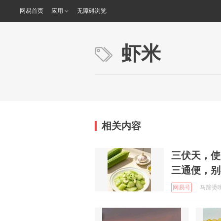
网易首页
应用
无障碍浏览
虾米
相关内容
三伏天，使
三通便，别
网易号
马蹄烫嘴说