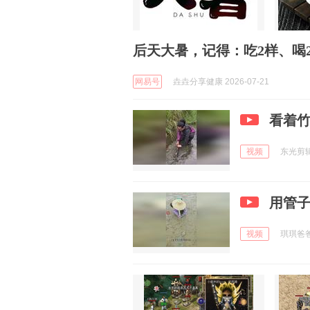
后天大暑，记得：吃2样、喝
网易号
垚垚分享健康 2026-07-21
看着
视频
东光剪辑 
用管
视频
琪琪爸爸邬