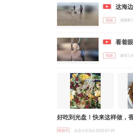
这海边
视频
酒都双儿 
看着
视频
爆笑三木刃
好吃到光盘！快来这样做，
网易号
左右小生活vi 2026-07-28