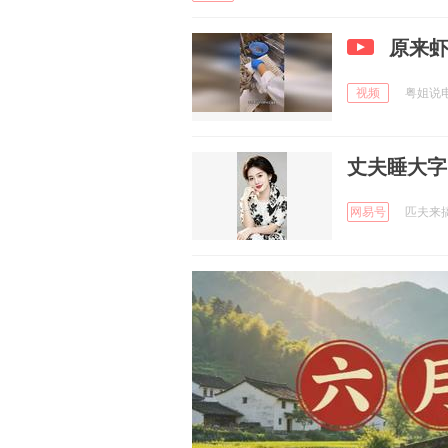
原来
视频
粤姐说电影
丈夫睡大字
网易号
匹夫来搞笑