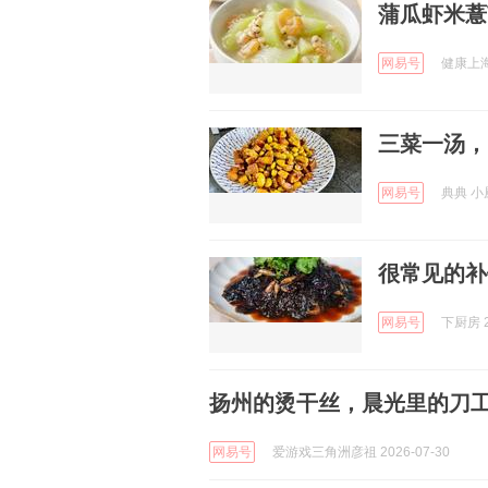
蒲瓜虾米薏
网易号
健康上海 
三菜一汤，
网易号
典典 小厨
很常见的补
网易号
下厨房 2
扬州的烫干丝，晨光里的刀
网易号
爱游戏三角洲彦祖 2026-07-30