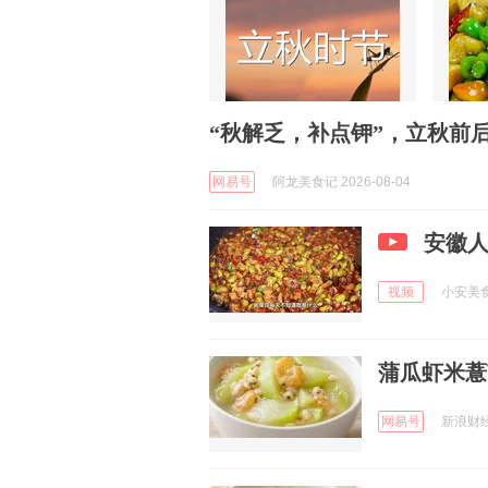
“秋解乏，补点钾”，立秋前后
网易号
阿龙美食记 2026-08-04
安徽人
视频
小安美食馆
蒲瓜虾米薏
网易号
新浪财经 