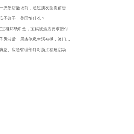
撤场前，通过朋友圈提前告知逐一退费，有顾客仅剩1元也全被退回，分文不少；顾客：言而有信，让人感动
瓜子饺子，美国怕什么？
坏纸巾盒，宝妈被酒店要求赔付924元！三亚一酒店回复：骨瓷定制！网友一查价格，吵翻了
风波后，周杰伦私生活被扒，澳门输10亿传闻早已经水落石出
总、应急管理部针对浙江福建启动防汛防台风四级应急响应