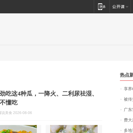
热点
享界
劲吃这4种瓜，一降火、二利尿祛湿、
被传交付严重超
不懂吃
广东雷州
美食 2026-08-06
费大厨
多地