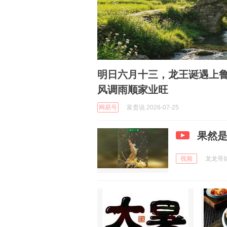
明日六月十三，龙王诞遇上鲁
风调雨顺家业旺
网易号
富贵说 2026-07-25
果然
视频
龙龙哥搞笑