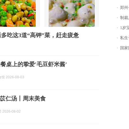
郑州一汉堡店
制裁
1岁宝宝碰
多吃这3道“高钾”菜，赶走疲惫
私生子
国家防
餐桌上的挚爱'毛豆虾米酱'
 2026-08-03
苡仁汤丨周末美食
2026-08-02