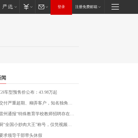
登录
注册免费邮箱
新闻
G9车型预售价公布：43.98万起
期、糊弄客户，知名独角兽车企创始人回应：都没证据，将依法采取措施，“本人长期与美国交管局保持沟通，对方表示肯定”
通报“特殊教育学校教师招聘存在违规行为”：已启动问责程序 副校长被停职
“全国小炒肉大王”称号，仅凭视频评出？中国烹饪协会回应
要求领导干部带头休假