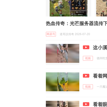
热血传奇：光芒服务器流传
网易号
道哥説传奇 2026-07-20
这小
视频
德州吃货小
看着
视频
一只魔法憨
看着