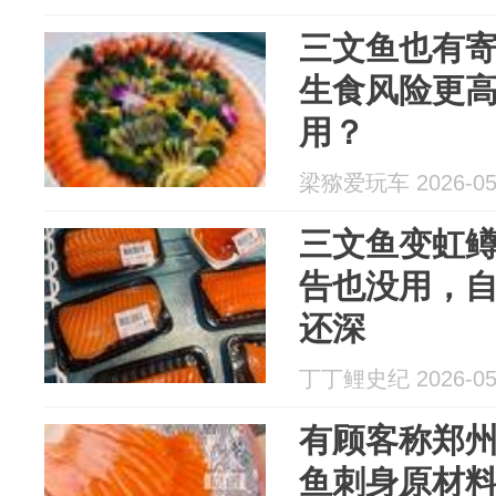
三文鱼也有
生食风险更
用？
梁猕爱玩车 2026-05
三文鱼变虹
告也没用，
还深
丁丁鲤史纪 2026-05
有顾客称郑
鱼刺身原材