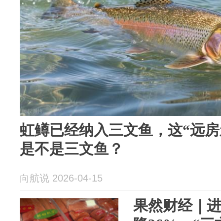
虹鳟已经纳入三文鱼，这“远房
是不是三文鱼？
向航说 2026-04-15
果然财经｜进