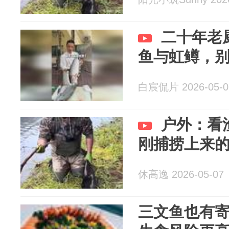
二十年老
鱼与虹鳟，
白宸侃片 2026-05-0
户外：看
刚捕捞上来
休高逸 2026-05-07
三文鱼也有