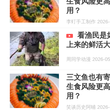
生食风险更
用？
李虰手工制作 2026-0
看渔民是
上来的鲜活大虹
周同学动漫 2026-05
三文鱼也有
生食风险更
用？
笑谈历史阿晡 2026-0