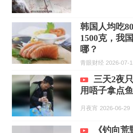
韩国人均吃8
1500克，我
哪？
青眼财经 2026-07-1
三天2夜
用唔子拿点
月夜宵 2026-06-29
《钓向荒