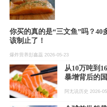
你买的真的是“三文鱼”吗？4
该制止了！
爆炸营养彭鑫蕊 2026-05-23
从10万吨到
暴增背后的
阿尢说历史 2026-05