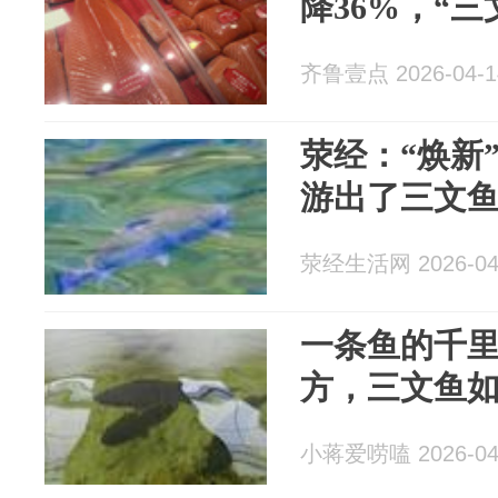
降36%，“
齐鲁壹点 2026-04-1
荥经：“焕新
游出了三文
荥经生活网 2026-04
一条鱼的千
方，三文鱼
小蒋爱唠嗑 2026-04