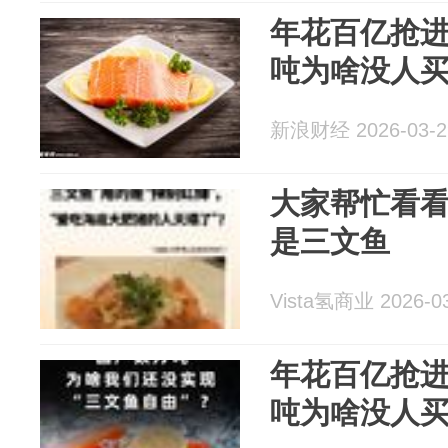
年花百亿抢
吨为啥没人
新浪财经 2026-03-2
大家帮忙看
是三文鱼
Vista氢商业 2026-0
年花百亿抢
吨为啥没人