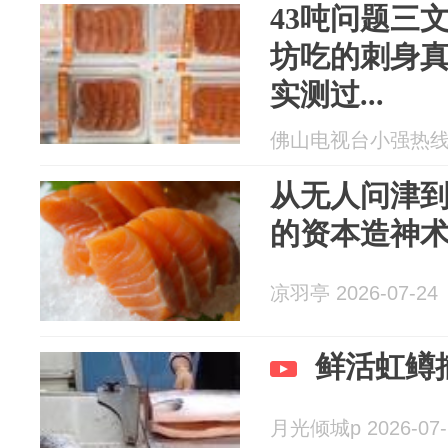
43吨问题三
坊吃的刺身真
实测过...
佛山电视台小强热线 20
从无人问津
的资本造神
凉羽亭 2026-07-24
鲜活虹鳟
月光倾城p 2026-07-