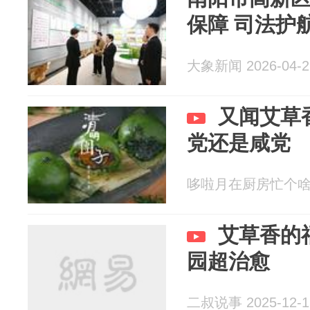
保障 司法护
大象新闻 2026-04-2
又闻艾草
党还是咸党
哆啦月在厨房忙个啥_1 
艾草香的
园超治愈
二叔说事 2025-12-1