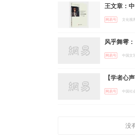
王文章：中
网易号
文化视界网
风乎舞雩：
网易号
中国文艺网
【学者心声
网易号
中国社会科
没