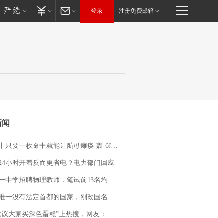
登录
注册免费邮箱
新闻
只要一枚命中就能让航母瘫痪 轰-6J实力有多强？
24小时开着反而更省电？电力部门回应
招聘物理教师，笔试前13名均遭淘汰？教育局：已叫停招聘，成立调查组全面核查
法定首都的国家，刚改国名，总统就邀请中国大使骑行绕了几乎整个国境线一圈，还曾两次到中国寻根
建议大家买深色蛋糕”上热搜，网友：天塌了！