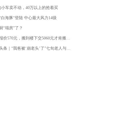
的小车卖不动，40万以上的抢着买
“白海豚“登陆 中心最大风力14级
厨“塌房”了？
价570元，搬到楼下交5060元才肯搬上楼！女子傻眼了……
“我爸被‘崩老头’了”七旬老人与女主播网聊三年被“借”8万多 警方立案，女主播：正筹钱偿还