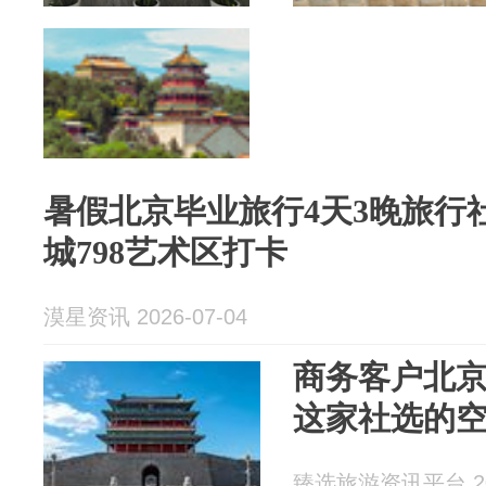
暑假北京毕业旅行4天3晚旅行
城798艺术区打卡
漠星资讯 2026-07-04
商务客户北
这家社选的
臻选旅游资讯平台 202