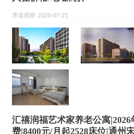
养老观察 2026-07-21
汇禧润福艺术家养老公寓|2026
费|8400元/月起2528床位|