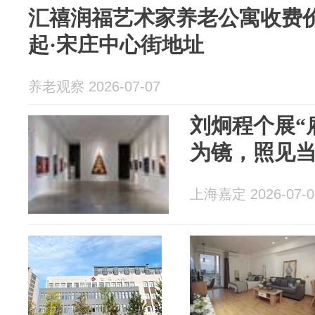
汇禧润福艺术家养老公寓收费价目
起·宋庄中心街地址
养老观察 2026-07-07
刘炯程个展“
为镜，照见
上海嘉定 2026-07-0