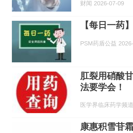
财闻 2026-07-09
【每日一药
PSM药盾公益 2026-
肛裂用硝酸甘
法要学会！
医学界临床药学频道 20
康惠积雪苷