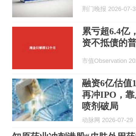
荆门晚报 2026-07-3
累亏超6.4
资不抵债的
市值Observation 20
融资6亿估值18
再冲IPO，
喷剂破局
动脉网 2026-07-29