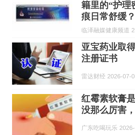
籍里的“护理
痕日常舒缓
临泽融媒健康频道 202
亚宝药业取
注册证书
雷达财经 2026-07-0
红霉素软膏
没那么厉害
广东吃喝玩乐 2026-0