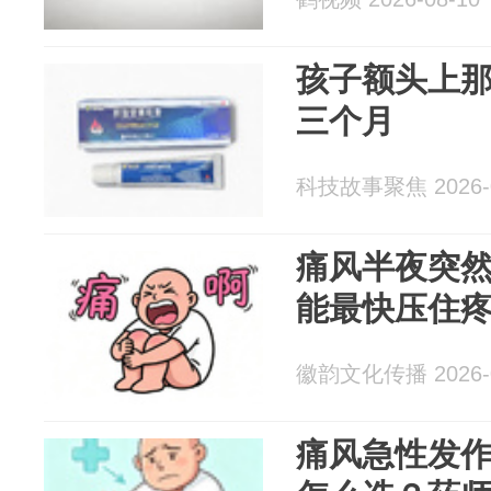
孩子额头上
三个月
科技故事聚焦 2026-0
痛风半夜突
能最快压住
徽韵文化传播 2026-0
痛风急性发