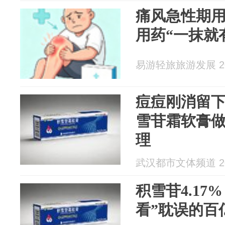
痛风急性期
用药“一抹就
易游轻旅旅游发展 202
痘痘刚消留
雪苷霜软膏
理
武汉都市文体频道 202
积雪苷4.17
看”耽误的百