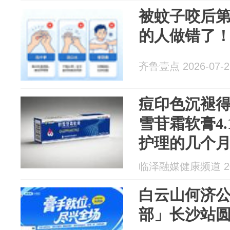
被蚊子咬后第
的人做错了
齐鲁壹点 2026-07-2
痘印色沉褪
雪苷霜软膏4
护理的几个
临泽融媒健康频道 202
白云山何济公
部」长沙站