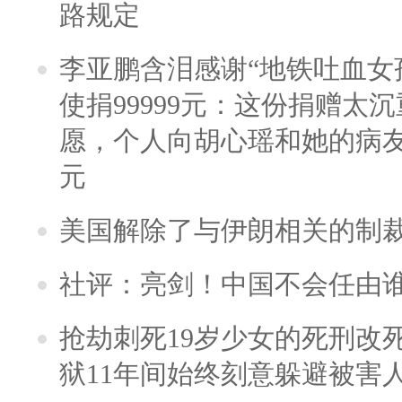
路规定
李亚鹏含泪感谢“地铁吐血女
使捐99999元：这份捐赠太
愿，个人向胡心瑶和她的病友之
元
美国解除了与伊朗相关的制
社评：亮剑！中国不会任由
抢劫刺死19岁少女的死刑改
狱11年间始终刻意躲避被害