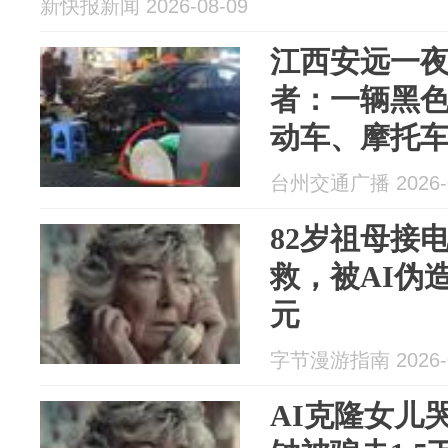
新快报新闻 2026-08-09
江西安远一
者：一辆黑色
动车、摩托
坐车里；交
台州交通广播 2026-0
是轻微伤
82岁祖母接
救，被AI伪造
元
字节漫游指南 2026-0
AI克隆女儿哭