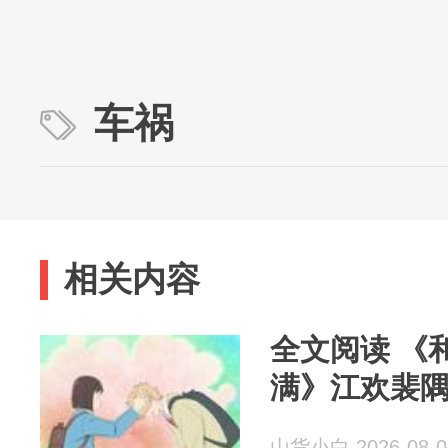
车祸
相关内容
全文阅读 《
满》江欢裴
山货小白 2026-08-0