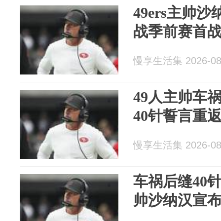
49ers主帅
战季前赛首
慢享生活集 2026-08
49人主帅车
40针誓言重
慢享生活集 2026-08
车祸后缝40
帅沙纳汉宣