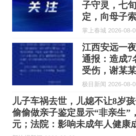
子守灵，七
定，向母子索
院：影响未
掌上春城 2026-08-0
支持
江西安远一
通报：造成7
受伤，谢某某
驾驶，正接
极目新闻 2026-08-0
儿子车祸去世，儿媳不让8岁
偷偷做亲子鉴定显示“非亲生”，
元；法院：影响未成年人健康