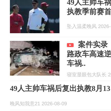
49人主帅车祸
执教季前赛
坠入温柔晚风 2026-0
案件实录
路政车高速
车祸..
寝室显眼包大队长 202
49人主帅车祸后复出执教8月1
晚风知我意21 2026-08-09