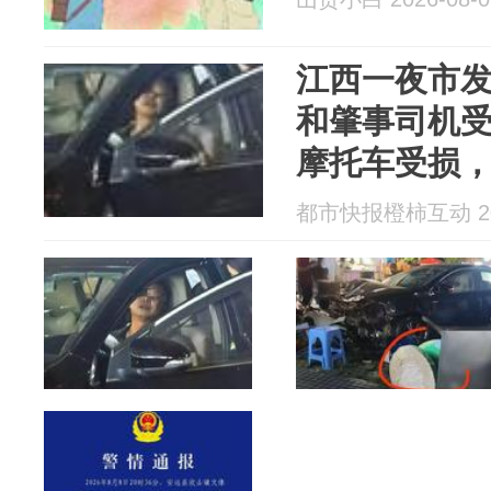
江西一夜市发
和肇事司机
摩托车受损，
系酒后驾驶
都市快报橙柿互动 202