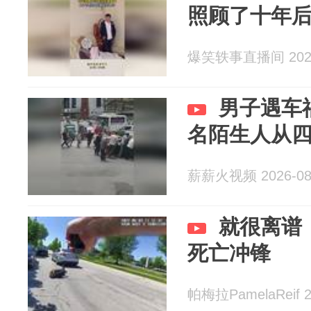
照顾了十年
爆笑轶事直播间 2026
男子遇车
名陌生人从
薪薪火视频 2026-08
就很离谱
死亡冲锋
帕梅拉PamelaReif 2