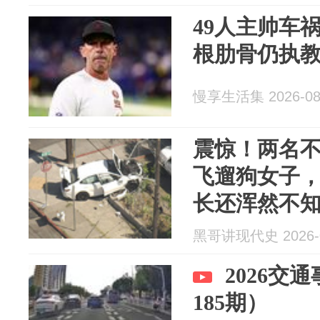
49人主帅车
根肋骨仍执
慢享生活集 2026-08
震惊！两名不
飞遛狗女子
长还浑然不知.
黑哥讲现代史 2026-0
2026交
185期）