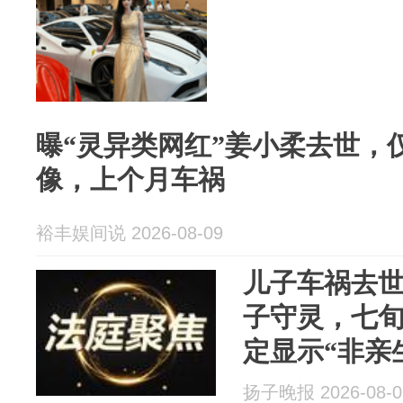
曝“灵异类网红”姜小柔去世，
像，上个月车祸
裕丰娱间说 2026-08-09
儿子车祸去世
子守灵，七
定显示“非亲
36.5万元
扬子晚报 2026-08-0