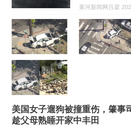
黄河新闻网吕梁 2026
美国女子遛狗被撞重伤，肇事
趁父母熟睡开家中丰田