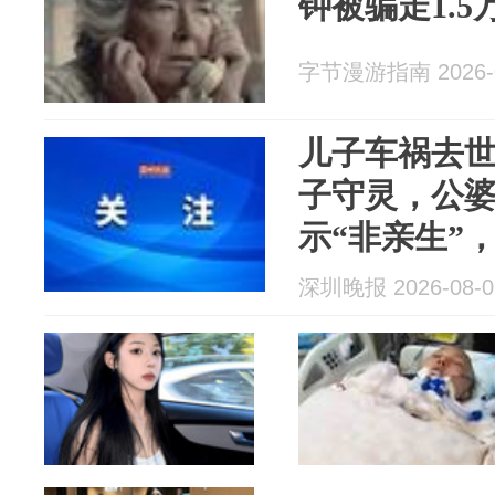
钟被骗走1.5
字节漫游指南 2026-0
儿子车祸去世
子守灵，公
示“非亲生”，
元！法院：
深圳晚报 2026-08-0
长，不支持