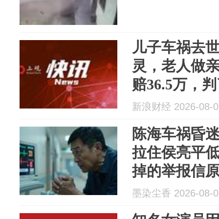
儿子车祸去
灵，老人做
赔36.5万，
新浪财经 2026-08-0
陈海车祸昏
拉住侯亮平
掉的举报信
野车座椅的
墨染尘香 2026-08-0