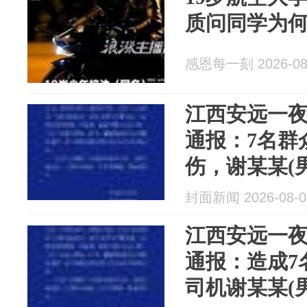
质问同学为
感恩每一刻 2026-08
江西安远一
通报：7名群
伤，谢某某(
驶
封面新闻 2026-08-0
江西安远一
通报：造成7
司机谢某某(