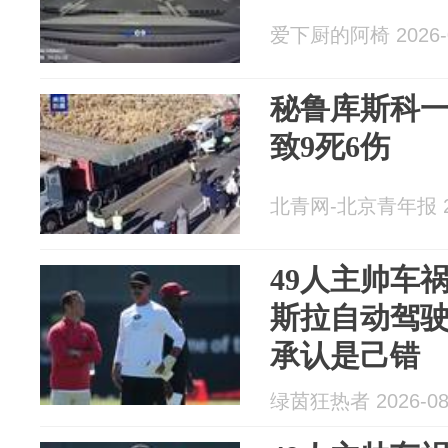
爱下厨的阿椅 2026-0
秘鲁库斯科
致9死6伤
北青网-北京青年报 20
49人主帅车
斯拉自动驾驶
承认是己错
绿茵狂热者 2026-08