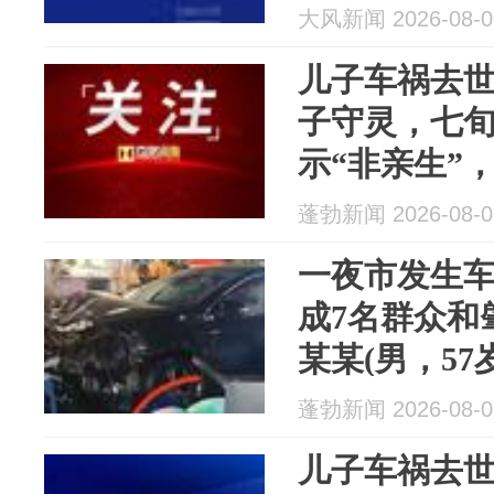
驶，正接受
大风新闻 2026-08-0
儿子车祸去世
子守灵，七
示“非亲生”，
元！法院：
蓬勃新闻 2026-08-0
长，不支持
一夜市发生
成7名群众和
某某(男，5
接受调查
蓬勃新闻 2026-08-0
儿子车祸去世