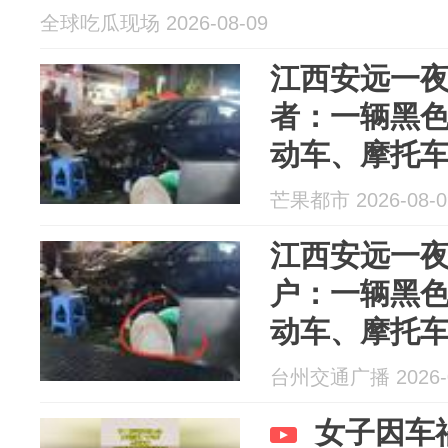
全球吃瓜现场 2026-08-09
江西安远一
者：一辆黑色
动车、摩托
坐车里；交
芒果都市 2026-08-0
是轻微伤
江西安远一
户：一辆黑色
动车、摩托
司机一直坐
台州交通广播 2026-0
送医，均是
女子因车