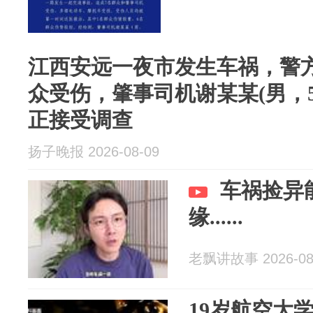
江西安远一夜市发生车祸，警
众受伤，肇事司机谢某某(男，5
正接受调查
扬子晚报 2026-08-09
车祸捡异
缘......
老飘讲故事 2026-08
19岁航空大