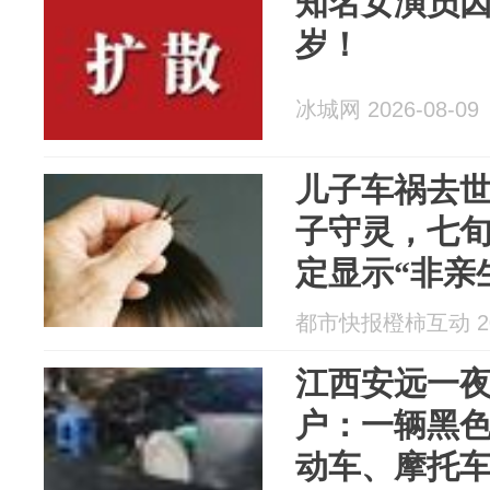
知名女演员因
岁！
冰城网 2026-08-09
儿子车祸去世
子守灵，七
定显示“非亲
36.5万元
都市快报橙柿互动 202
健康成长，
江西安远一
户：一辆黑色
动车、摩托