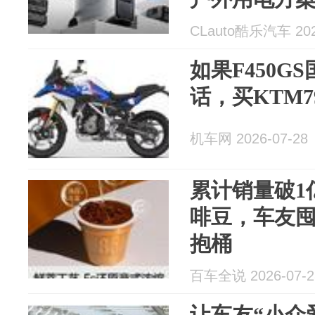
CLauto酷乐汽车 202
如果F450GS
话，买KTM7
机车网 2026-07-28
累计销量破1亿
啡豆，车友
抱桶
百车全说 2026-07-2
让车友“小众