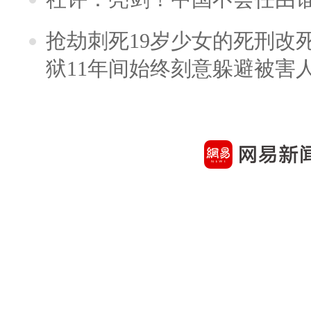
抢劫刺死19岁少女的死刑改
狱11年间始终刻意躲避被害