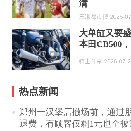
满
三湘都市报 2026-07
大单缸又要
本田CB500
骑士分享 2026-07-2
热点新闻
郑州一汉堡店撤场前，通过
退费，有顾客仅剩1元也全被