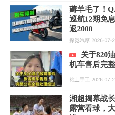
薅羊毛了！Q
巡航12期免
返2000
探觅汽摩 2026-07-2
关于82
机车售后完
粘土手工 2026-07-2
湘超揭幕战
露营看球，