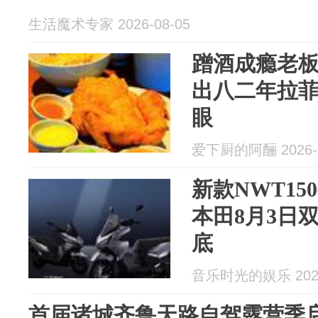
生活魔术专家 2026-08-05
蹭酒成瘾老
出八二年拉
眼
爱下厨的阿酾 2026-0
新款NWT15
本田8月3日
底
音乐时光的娱乐 2026
首届诸城齐鲁天路自驾露营季启