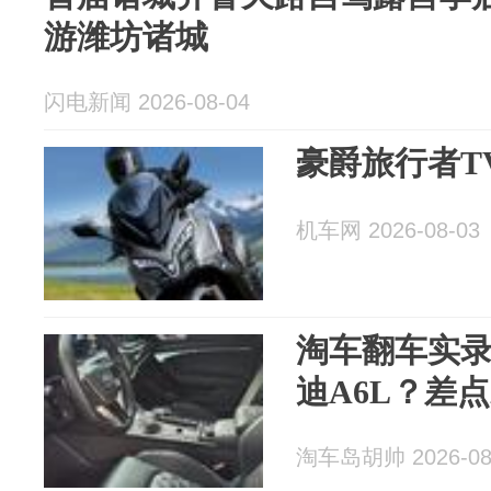
游潍坊诸城
闪电新闻 2026-08-04
豪爵旅行者TV
机车网 2026-08-03
淘车翻车实录
迪A6L？差
淘车岛胡帅 2026-08