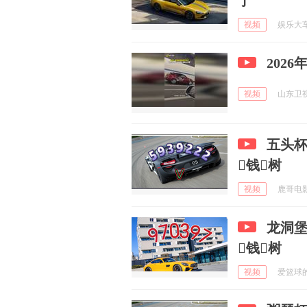
了
视频
娱乐大车圈
202
视频
山东卫视 
五头杯
钱树
视频
鹿哥电影评
龙洞堡
钱树
视频
爱篮球的小