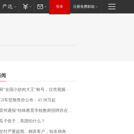
登录
注册免费邮箱
新闻
“全国小炒肉大王”称号，仅凭视频评出？中国烹饪协会回应
G9车型预售价公布：43.98万起
通报“特殊教育学校教师招聘存在违规行为”：已启动问责程序 副校长被停职
瓜子饺子，美国怕什么？
期、糊弄客户，知名独角兽车企创始人回应：都没证据，将依法采取措施，“本人长期与美国交管局保持沟通，对方表示肯定”