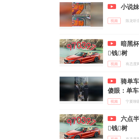
小说
视频
陈龙听音乐
暗黑杯
钱树
视频
有态度网友
骑单车
傻眼：单车
视频
宁夏聊剧 
六点半
钱树