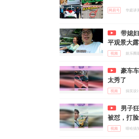
网易号
华庭讲美食
带媳妇
平观景大露
视频
娱乐圈最靓
豪车
太秀了
视频
搞笑设计师
男子
被怼，打脸
视频
嘻哈搞笑局