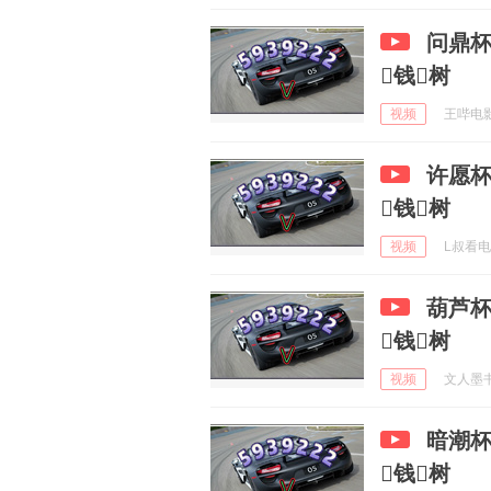
问鼎杯
钱树
视频
王哔电影 
许愿杯
钱树
视频
L叔看电影
葫芦杯
钱树
视频
文人墨书法
暗潮杯
钱树