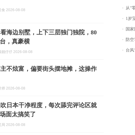
从“零风
 2026-08-08
1岁宝宝碰
国家防
看海边别墅，上下三层独门独院，80
防空导
台，真豪横
台风“
仔仔 2026-08-08
车主不炫富，偏要街头摆地摊，这操作
 2026-08-08
狂吹日本干净程度，每次舔完评论区就
场面太搞笑了
 2026-08-08