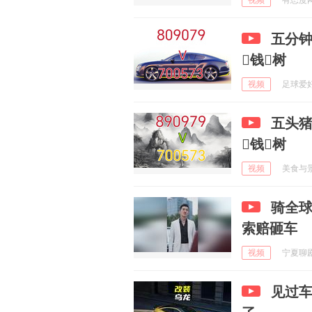
视频
有态度网友
五分钟
钱树
视频
足球爱好者
五头猪
钱树
视频
美食与景色
骑全
索赔砸车
视频
宁夏聊剧 
见过