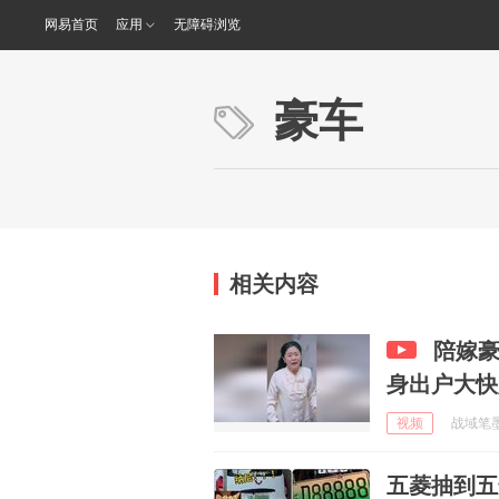
网易首页
应用
无障碍浏览
豪车
相关内容
陪嫁
身出户大快
视频
战域笔墨 
五菱抽到五