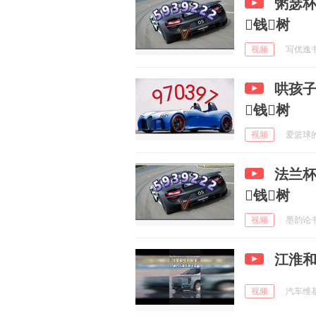
粥瑟杯
钱树
视频
写优逸书法
哄孩子
钱树
视频
爱篮球的小
法兰杯
钱树
视频
墨韵论书法
江淮
视频
汽车维基 