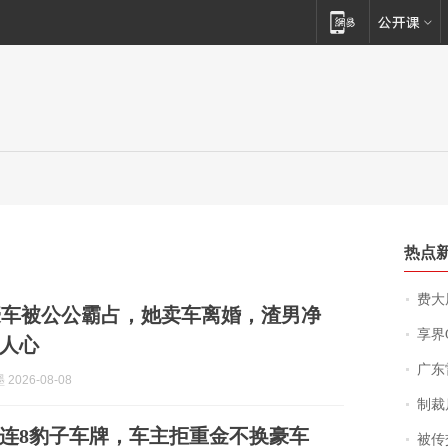
热点
费大厨
豪车被公公霸占，她卖车离婚，渣男净
享界
人心
广东雷州
2026-08-08
制裁
连8豹子车牌，车主拒重金不换豪车
被传交付严重超