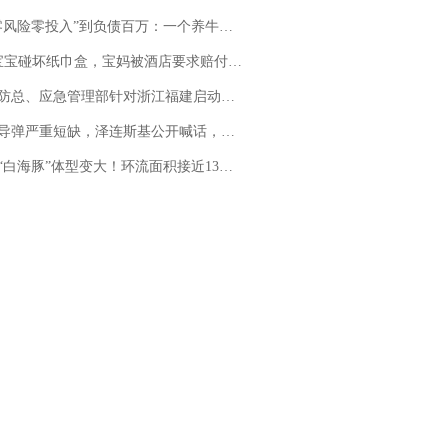
险零投入”到负债百万：一个养牛项目崩盘后，谁该为农户的贷款买单丨红星调查
坏纸巾盒，宝妈被酒店要求赔付924元！三亚一酒店回复：骨瓷定制！网友一查价格，吵翻了
总、应急管理部针对浙江福建启动防汛防台风四级应急响应
弹严重短缺，泽连斯基公开喊话，乌克兰失去导弹拦截能力？
白海豚”体型变大！环流面积接近13个浙江那么大