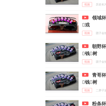
视频
历史长河说
领域杯
戏
视频
团子会拍照
朝野杯
钱树
视频
团子会拍照
青哥杯
钱树
视频
二胖子游戏
粉条杯