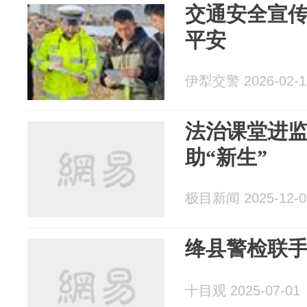
交通安全宣传
平安
伊犁交警 2026-02-1
法治课堂进
助“新生”
极目新闻 2025-12-0
绛县警检联
十目观 2025-07-01