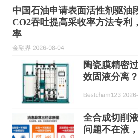
中国石油申请表面活性剂驱油
CO2吞吐提高采收率方法专利
率
金融界 2026-08-04
陶瓷膜精密
效固液分离
Bestcham123 2026-
全合成切削
问题不在液