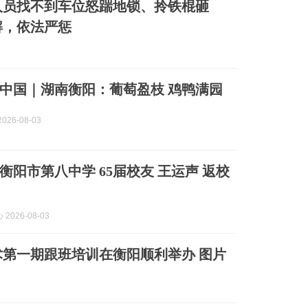
人员找不到车位怒踹地锁、拎铁棍砸
解，依法严惩
中国｜湖南衡阳：葡萄盈枝 鸡鸭满园
026-08-03
衡阳市第八中学 65届校友 王运声 返校
2026-08-03
术第一期跟班培训在衡阳顺利举办 图片