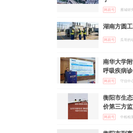
网易号
雁城研究所
湖南方圆工
网易号
瓜哥的动物
南华大学附
呼吸疾病诊
网易号
守信中心 
衡阳市生态
价第三方监
网易号
中检检测集