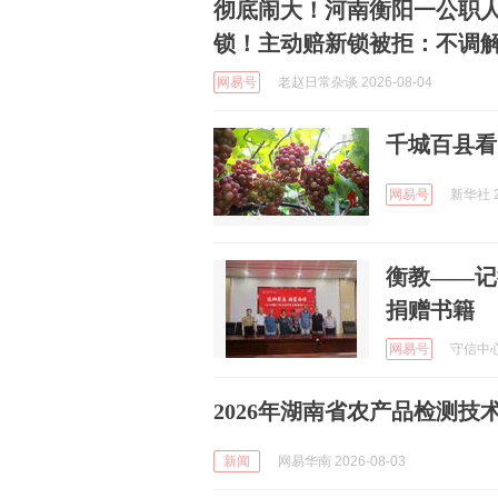
彻底闹大！河南衡阳一公职
锁！主动赔新锁被拒：不调
网易号
老赵日常杂谈 2026-08-04
千城百县看
网易号
新华社 2
衡教——记
捐赠书籍
网易号
守信中心 
2026年湖南省农产品检测技
新闻
网易华南 2026-08-03