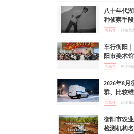
八十年代湖
种侦察手段
网易号
阿莱美食汇
车行衡阳｜
阳市美术馆
网易号
中国书法网
2026年
群、比较维
网易号
由吭商贸 
衡阳市农业
检测机构名