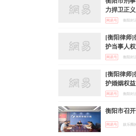
衡阳市刑事
力捍卫正义
网易号
衡阳封云凯
[衡阳律师
护当事人权
网易号
衡阳封云凯
[衡阳律师
护婚姻权益
网易号
衡阳封云凯
衡阳市召开
网易号
娱乐圈的笔