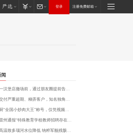
登录
注册免费邮箱
新闻
撤场前，通过朋友圈提前告知逐一退费，有顾客仅剩1元也全被退回，分文不少；顾客：言而有信，让人感动
期、糊弄客户，知名独角兽车企创始人回应：都没证据，将依法采取措施，“本人长期与美国交管局保持沟通，对方表示肯定”
“全国小炒肉大王”称号，仅凭视频评出？中国烹饪协会回应
通报“特殊教育学校教师招聘存在违规行为”：已启动问责程序 副校长被停职
高温致多瑙河水位降低 纳粹军舰残骸重见天日