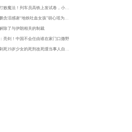
法！列车员高铁上发试卷，小朋友一秒静音，12306回应：列车员个人行为，不是铁路规定
地铁吐血女孩”胡心瑶为嫣然天使捐99999元：这份捐赠太沉重，尊重其捐赠意愿，个人向胡心瑶和她的病友之家各捐赠99999元
解除了与伊朗相关的制裁
：亮剑！中国不会任由谁在家门口撒野
19岁少女的死刑改死缓当事人自述：出狱11年间始终刻意躲避被害人家属