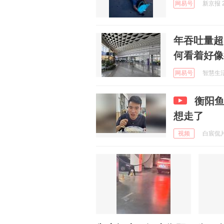
网易号
新京报 2
年吞吐量超
何看着好像
网易号
智慧生活笔
衡阳
想走了
视频
白宸侃片 