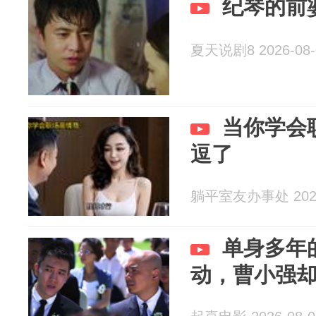
纪琴的前
夏天说剧8 2026-08-
当你学会
逗了
躺平室友办事处 2026
单身多年
动，曹小强