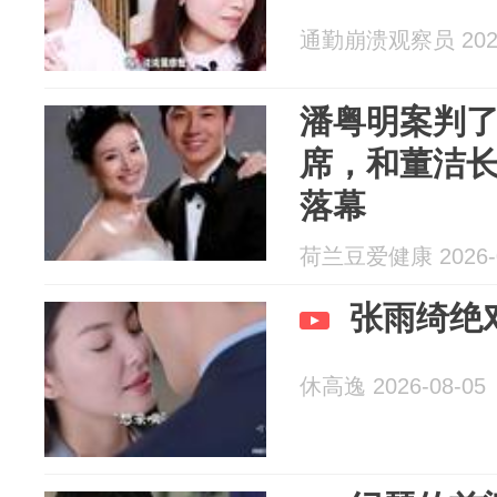
通勤崩溃观察员 2026
潘粤明案判
席，和董洁长
落幕
荷兰豆爱健康 2026-0
张雨绮绝
休高逸 2026-08-05