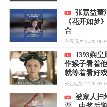
张嘉益董
《花开如梦
合
白宸侃片 2026-08-0
1393娴
作猴子看着
就等着看好
美姐电影 2026-08-0
被家人扫
票，中奖后