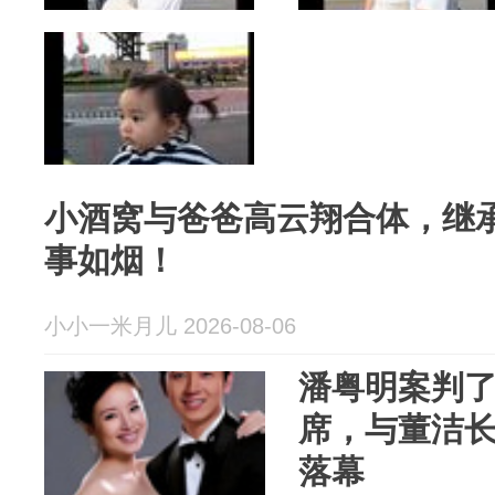
小酒窝与爸爸高云翔合体，继
事如烟！
小小一米月儿 2026-08-06
潘粤明案判
席，与董洁长
落幕