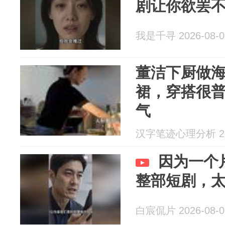
剧让你欲罢
我是千寻 2026-08-0
董洁下厨做
裙，穿搭很
气
汉字笔迹心理分析 202
因为一个
整部短剧，
白宸侃片 2026-08-0