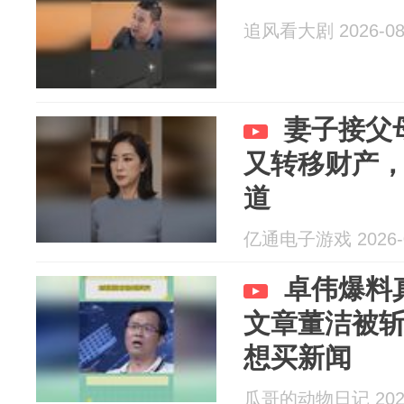
追风看大剧 2026-08
妻子接父
又转移财产
道
亿通电子游戏 2026-0
卓伟爆料
文章董洁被
想买新闻
瓜哥的动物日记 2026