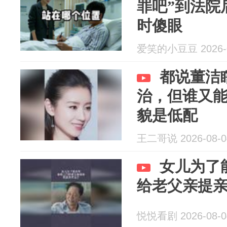
罪吧”到法院
时傻眼
爱笑的小豆豆 2026-0
都说董洁
治，但谁又
貌是低配
王二哥说 2026-08-0
女儿为了
给老父亲提
悦悦看剧 2026-08-0