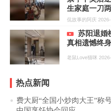
生家庭一刀
侃故事的阿庆 2026-0
苏阳退婚
真相遗憾终
老鼠Love猫咪 2026-
热点新闻
费大厨“全国小炒肉大王”称
中国烹饪协会回应