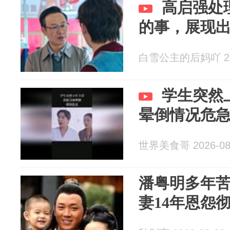
高启强处
的事，展现
白雪公主的后妈吖 202
学生突然
晕倒情况危
世界美食哥 2026-08
潘粤明多年
妻14年恩怨