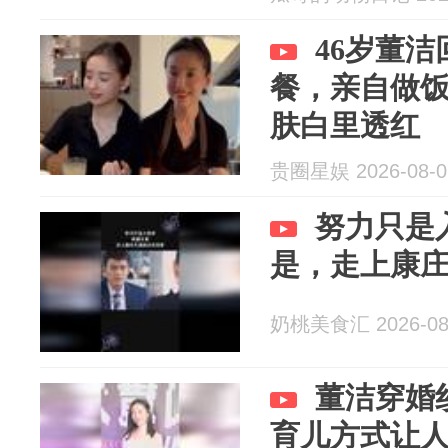
46岁董
餐，亲自做
肤白里透红
贵圈星娱 2026-08-0
努力只是
是，走上康
奶桃美食汇 2026-08
董洁穿婚
育儿方式让