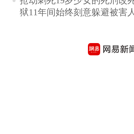
抢劫刺死19岁少女的死刑改
狱11年间始终刻意躲避被害