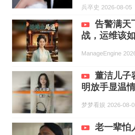
兵卒史 2026-08-05
告警满天
战，运维该
ManageEngine 202
董洁儿子
明放手显温
梦梦看娱 2026-08-0
老一辈怕