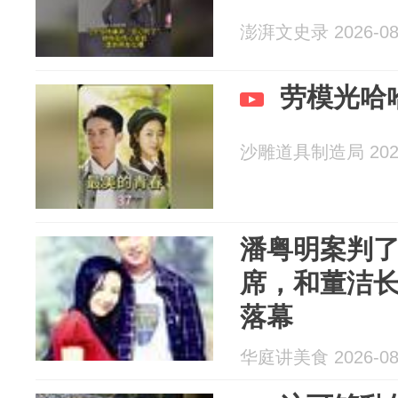
澎湃文史录 2026-08
劳模光哈
沙雕道具制造局 2026
潘粤明案判
席，和董洁长
落幕
华庭讲美食 2026-08