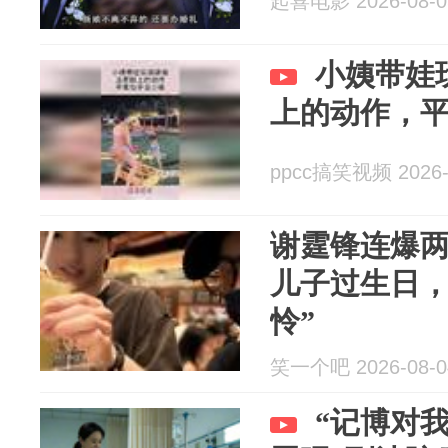
起喜电影 2026-08-0
小姨带娃
上的动作，
ppcc搞笑视频 2026-
谢霆锋连爆
儿子过生日，
怜”
笑一个吧 2026-08-0
“记博对