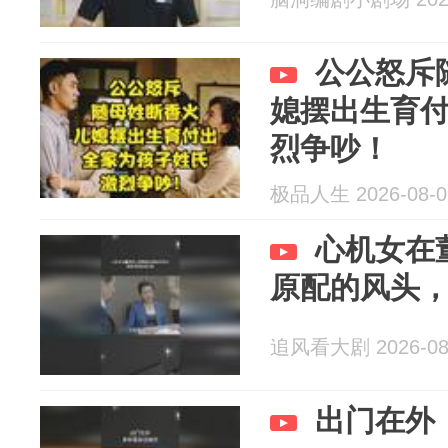
公公怒斥
媳摆出生育
烈争吵！
极品人生 2026-08-0
心机女在
原配的风头
追风看大剧 2026-08
出门在外