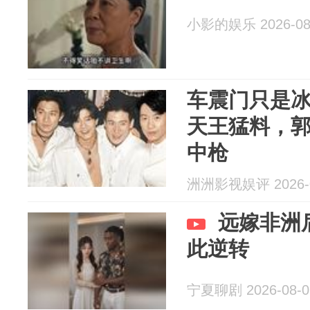
小影的娱乐 2026-08
车震门只是
天王猛料，
中枪
洲洲影视娱评 2026-0
远嫁非洲
此逆转
宁夏聊剧 2026-08-0