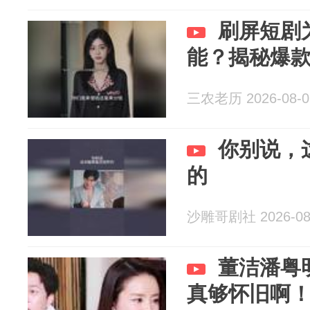
刷屏短剧
能？揭秘爆
三农老历 2026-08-0
你别说，
的
沙雕哥剧社 2026-08
董洁潘粤
真够怀旧啊