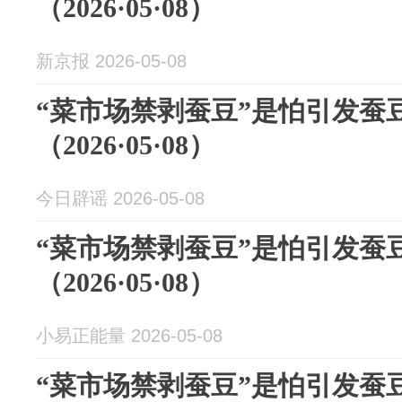
（2026·05·08）
新京报 2026-05-08
“菜市场禁剥蚕豆”是怕引发蚕
（2026·05·08）
今日辟谣 2026-05-08
“菜市场禁剥蚕豆”是怕引发蚕
（2026·05·08）
小易正能量 2026-05-08
“菜市场禁剥蚕豆”是怕引发蚕