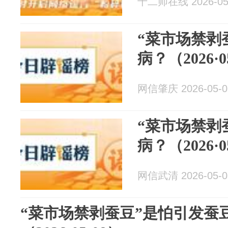
十二师在线 2026-05
“菜市场禁剥
病？（2026·0
网信肇庆 2026-05-0
“菜市场禁剥
病？（2026·0
网信武清 2026-05-0
“菜市场禁剥蚕豆”是怕引发蚕