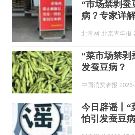
“市场禁剥蚕
病？专家详
北青网-北京青年报 20
“菜市场禁剥
发蚕豆病？
中国消费者报 2026-0
今日辟谣丨“
怕引发蚕豆病？（