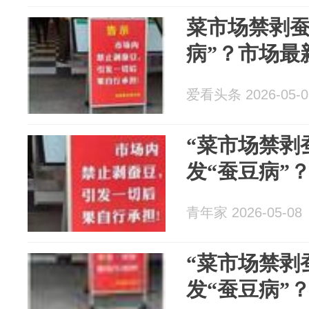
菜市场禁剥蚕
病”？市场最
爱看头条 2026-05-0
“菜市场禁剥
发“蚕豆病”
青年家 2026-05-08
“菜市场禁剥
发“蚕豆病”