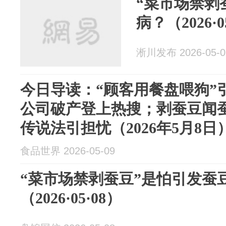
“菜市场禁剥
病？（2026·0
淅川发布 2026-05-0
今日导读：“顾客用餐盘喂狗”
公司破产登上热搜；剥蚕豆闻
传说法引担忧（2026年5月8日
食品世界 2026-05-09
“菜市场禁剥蚕豆”是怕引发蚕
（2026·05·08）