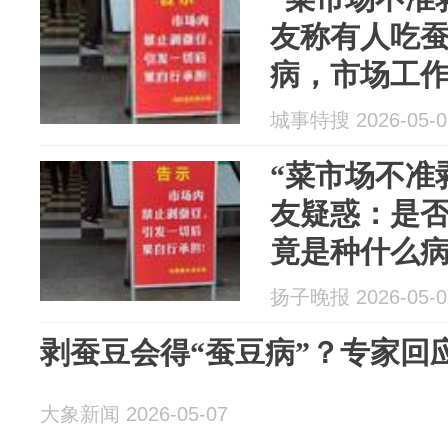
友称有人吃
病，市场工
城事特搜 2026-05-0
“菜市场不准
友疑惑：是
竟是种什么
扬子晚报 2026-05-0
剥蚕豆会得“蚕豆病”？专家回
大象新闻 2026-05-07