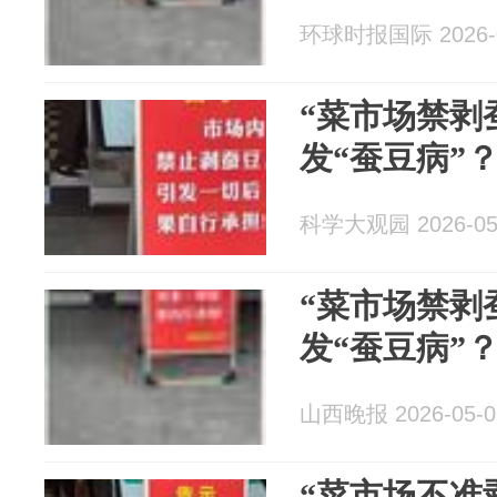
环球时报国际 2026-0
“菜市场禁剥
发“蚕豆病”
科学大观园 2026-05
“菜市场禁剥
发“蚕豆病”
山西晚报 2026-05-0
“菜市场不准