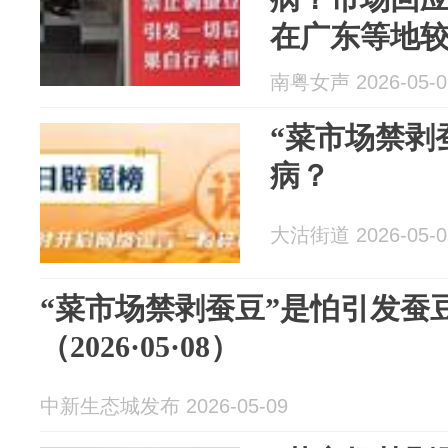
在广东等地
南粤女声 2026-05-0
“菜市场禁剥
病？
大沽街道 2026-05-0
“菜市场禁剥蚕豆”是怕引发蚕
（2026·05·08）
中新生态城发布 2026-05-09