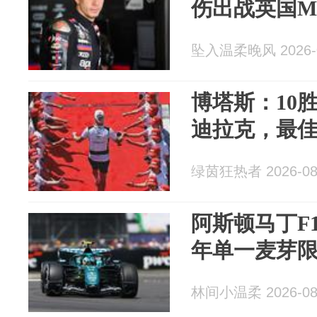
伤出战英国Mo
坠入温柔晚风 2026-0
博塔斯：10
迪拉克，最
绿茵狂热者 2026-08
阿斯顿马丁F
年单一麦芽
林间小温柔 2026-08