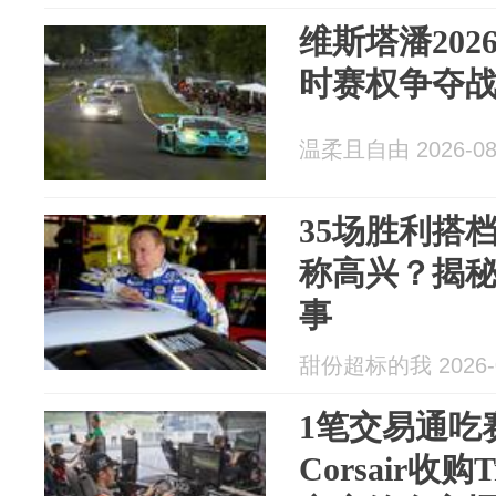
维斯塔潘202
时赛权争夺
温柔且自由 2026-08
35场胜利搭
称高兴？揭秘Ro
事
甜份超标的我 2026-0
1笔交易通吃
Corsair收购