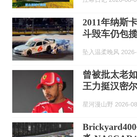
2011年纳
斗毁车仍包
坠入温柔晚风 2026-0
曾被批太老如
王力挺汉密
星河漫山野 2026-08
Brickyar