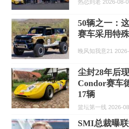
热恋到老 2026-08-0
50辆之一：这款
赛车采用特殊B
晚风知我意21 2026-
尘封28年后现身
Condor赛
17辆
篮坛第一线 2026-08
SMI总裁曝联