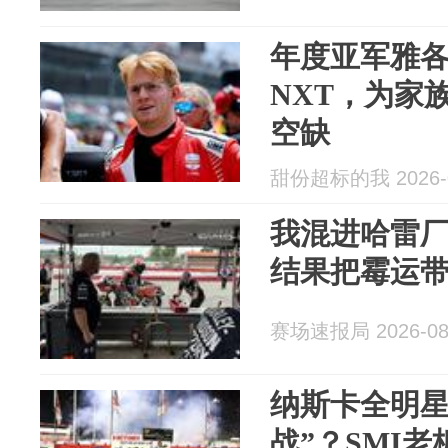
年度亚军雅各
NXT，为家
空缺
甜份超标的我 2026-0
我混进哈雷
结果把霉运
赛场速报局 2026-08
纳斯卡全明星
战”？SMI