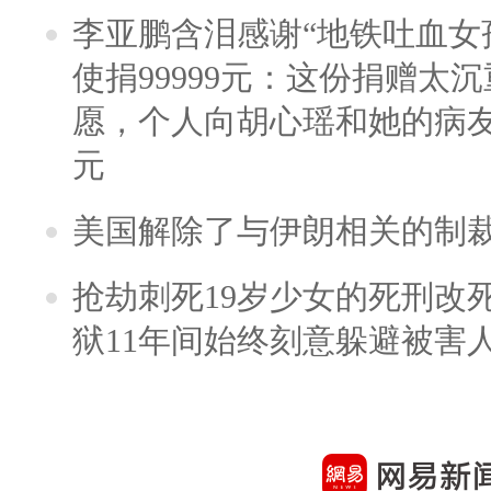
李亚鹏含泪感谢“地铁吐血女
使捐99999元：这份捐赠太
愿，个人向胡心瑶和她的病友之
元
美国解除了与伊朗相关的制
抢劫刺死19岁少女的死刑改
狱11年间始终刻意躲避被害