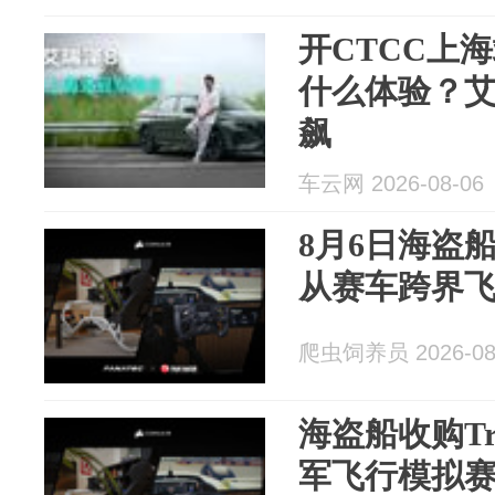
开CTCC上
什么体验？艾
飙
车云网 2026-08-06
8月6日海盗船收
从赛车跨界
爬虫饲养员 2026-08
海盗船收购Tra
军飞行模拟