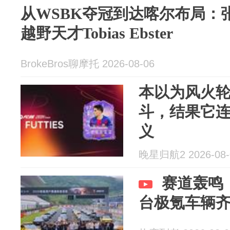
从WSBK夺冠到达喀尔布局：
越野天才Tobias Ebster
BrokeBros聊摩托 2026-08-06
本以为风火
斗，结果它
义
晚星归航2 2026-08-
赛道轰鸣
台极氪车辆