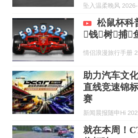
坠入温柔晚风 2026-0
松鼠杯科普
钱树捕
情侣浪漫旅行手册 202
助力汽车文
直线竞速锦标
赛
新闻晨报随申Hi 2026
就在本周！C