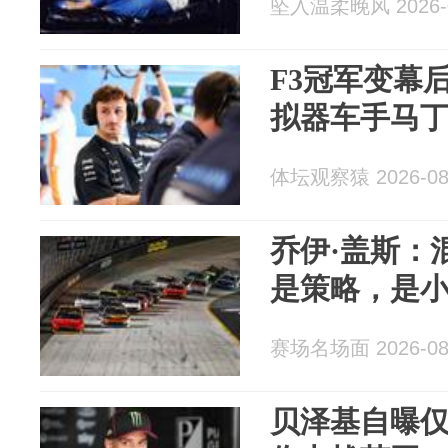
坠入温柔晚风 2026-0
F3冠军变幕
拟器车手马
体坛观察猿 2026-08
乔伊·盖斯：
是策略，是
赛场名场面 2026-08
贝泽基自曝仅