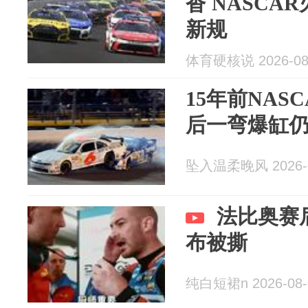
沓 NASCA
新规
体育硬核说 2026-08
15年前NAS
后一弯爆缸
坠入温柔晚风 2026-0
法比奥赛
布被撕
纯白短裙n 2026-08-