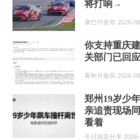
将打响→
康巴什发布 2026-08
你支持重庆
关部门已回
看秋月春风 2026-08
郑州19岁少
亲追责现场
看着
今日搞笑分享 2026-0