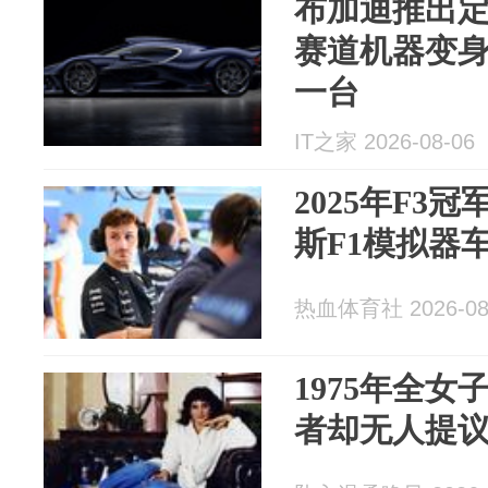
布加迪推出定制
赛道机器变
一台
IT之家 2026-08-06
2025年F3
斯F1模拟器
热血体育社 2026-08
1975年全
者却无人提