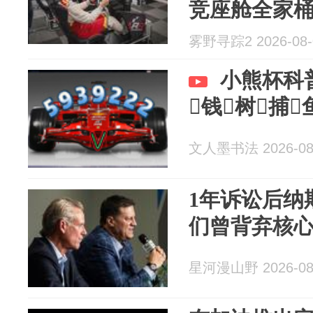
竞座舱全家
雾野寻踪2 2026-08-
小熊杯科普
钱树捕
文人墨书法 2026-08
1年诉讼后纳
们曾背弃核
星河漫山野 2026-08