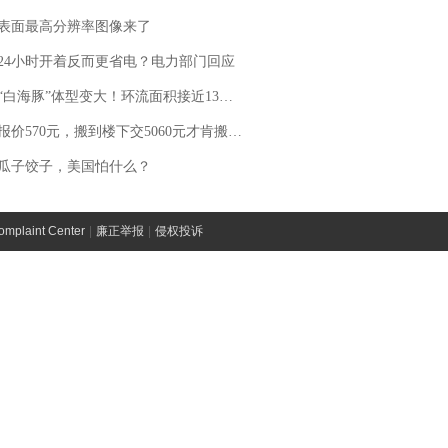
表面最高分辨率图像来了
24小时开着反而更省电？电力部门回应
白海豚”体型变大！环流面积接近13个浙江那么大
价570元，搬到楼下交5060元才肯搬上楼！女子傻眼了……
瓜子饺子，美国怕什么？
laint Center
|
廉正举报
|
侵权投诉