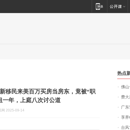
热点
佛山一中学
新移民来美百万买房当房东，竟被“职
费大厨
租一年，上庭八次讨公道
广东雷州
 2025-09-14
享界
台风“