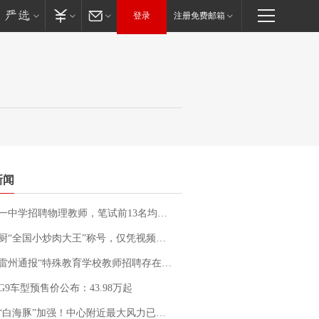
登录
注册免费邮箱
新闻
招聘物理教师，笔试前13名均遭淘汰？教育局：已叫停招聘，成立调查组全面核查
“全国小炒肉大王”称号，仅凭视频评出？中国烹饪协会回应
通报“特殊教育学校教师招聘存在违规行为”：已启动问责程序 副校长被停职
G9车型预售价公布：43.98万起
白海豚”加强！中心附近最大风力已达15级 最新研判