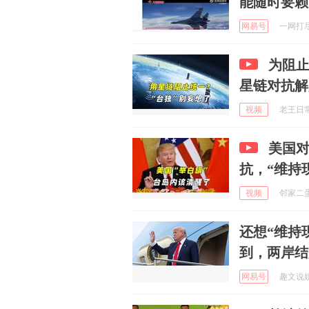
能随时要赖
网易号
一网打尽全
为阻止
星链对抗解
视频
老王日常犯
美国对
抗，“维持
视频
邻家二蛋不
还想“维持
到，两岸结
网易号
趣文说娱 