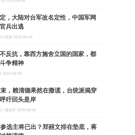
 2026-08-06
定，大陆对台军改名定性，中国军网
官兵出逃
甜甜 2026-08-06
不反抗，靠西方施舍立国的国家，都
斗争精神
2026-08-06
结束，赖清德果然在撒谎，台统派揭穿
呼吁回头是岸
级选手 2026-08-06
党参选主将已出？郑丽文排在垫底，蒋