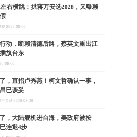
左右横跳：拱蒋万安选2028，又曝赖
假
 2026-08-06
行动，断赖清德后路，蔡英文重出江
插旗台东
6-08-06
了，直指卢秀燕！柯文哲确认一事，
昌已谈妥
是酒 2026-08-06
了，大陆舰机进台海，美政府被按
已连退4步