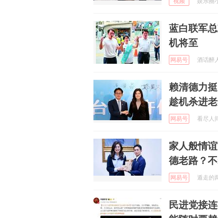
视频
娱乐圈小蜜
蓝白联军总
机将至
网易号
酒话醉人 
赖清德力挺
趁机杀进老
网易号
看尽人间百
家人般情谊
德老路？不
网易号
遁走的两轮
民进党接连