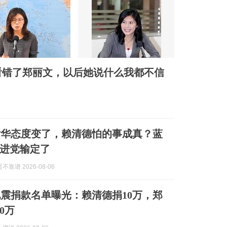
看错了郑丽文，以后她说什么我都不信
对华态度变了，赖清德怕的事成真？蓝
进党输定了
靠谱 2026-08-06
震捐款名单曝光：赖清德捐10万，郑
0万