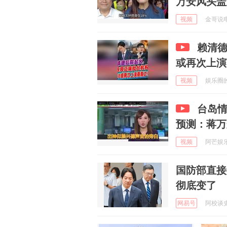
万安风头盖
视频
金哥说电影
赖清德
或再次上演
视频
娱乐圈的笔
台岛
预测：蒋万
视频
阿芒娱乐说
国防部直接
彻底变了
网易号
阿校谈史 