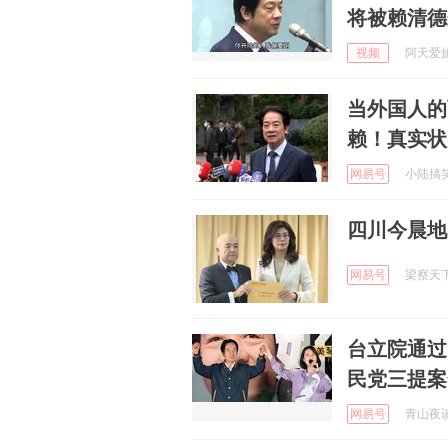
将被赖清德
视频
阿天爱旅行
当外国人的
赖！真实状
网易号
小陆搞笑日
四川今晨地
网易号
梁察天下 
台立院通过
民党三提案
网易号
青山夜谈 