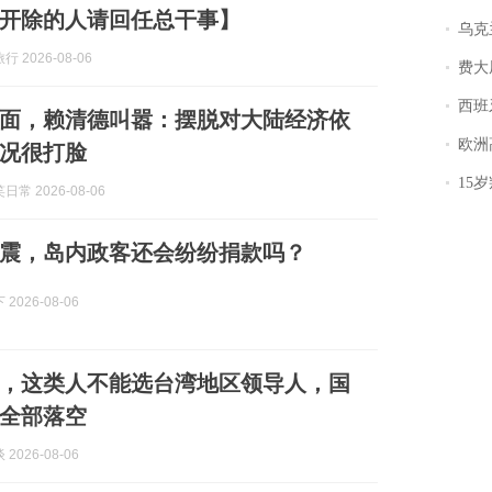
开除的人请回任总干事】
乌克兰宣
 2026-08-06
费大厨
西班牙飞地
面，赖清德叫嚣：摆脱对大陆经济依
欧洲
况很打脸
15岁叛逆期女
常 2026-08-06
震，岛内政客还会纷纷捐款吗？
2026-08-06
，这类人不能选台湾地区领导人，国
全部落空
2026-08-06