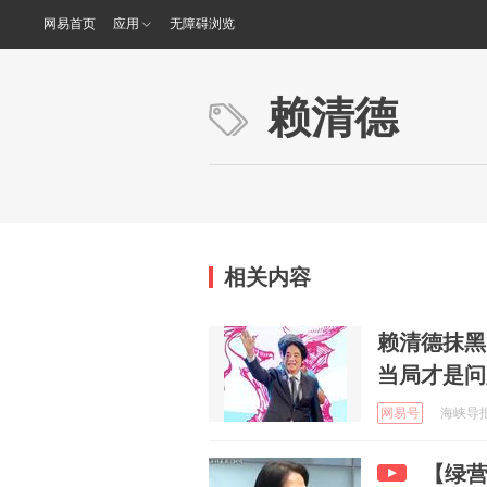
网易首页
应用
无障碍浏览
赖清德
相关内容
赖清德抹黑
当局才是问
网易号
海峡导报社
【绿