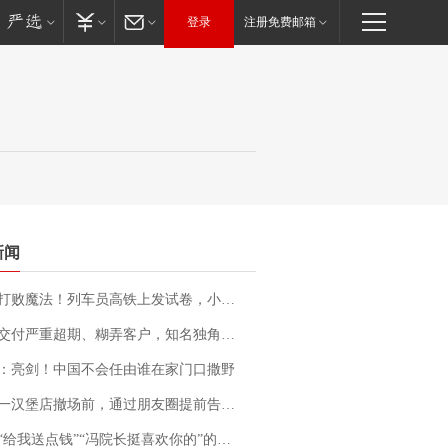
登录
注册免费邮箱
新闻
法！列车员高铁上发试卷，小朋友一秒静音，12306回应：列车员个人行为，不是铁路规定
期、糊弄客户，知名独角兽车企创始人回应：都没证据，将依法采取措施，“本人长期与美国交管局保持沟通，对方表示肯定”
：亮剑！中国不会任由谁在家门口撒野
撤场前，通过朋友圈提前告知逐一退费，有顾客仅剩1元也全被退回，分文不少；顾客：言而有信，让人感动
送点钱”“冯院长挺喜欢你的”的执行局局长被停职，被骚扰的当事人还有问题待解决