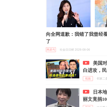
向全网道歉：我错了我曾经
了
网易号
社会日日鲜 2026-08-06
美国
白进攻，民
视频
邻家二蛋不
日本地
丽文竟捐10