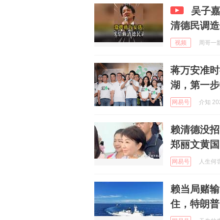
吴子嘉
清德民调造
视频
周哥一影视
蒋万安准时
湖，第一步
网易号
介知 202
赖清德没招
郑丽文黄国
网易号
人生何尝不
赖当局赌输
住，特朗普