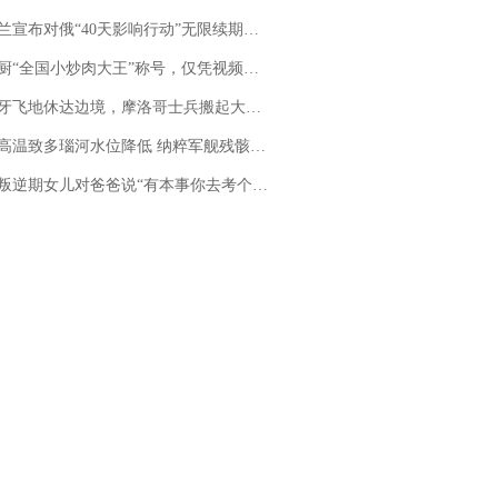
布对俄“40天影响行动”无限续期，7月两国对轰数据均创纪录
“全国小炒肉大王”称号，仅凭视频评出？中国烹饪协会回应
休达边境，摩洛哥士兵搬起大石块投向移民引争议，此前一天内数万人从摩洛哥涌入西班牙
高温致多瑙河水位降低 纳粹军舰残骸重见天日
儿对爸爸说“有本事你去考个研究生”，44岁职场“老登”一战上岸“985”；父亲坦言拒绝空想，常年保持每月读6本书的习惯