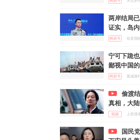
网易号
天生的牛马
两岸结局已
证实，岛内
网易号
你是我的小
宁可下跪也
鄙视中国的
网易号
孤城落叶 
偷渡
真相，大陆
视频
上班摸鱼一
国民