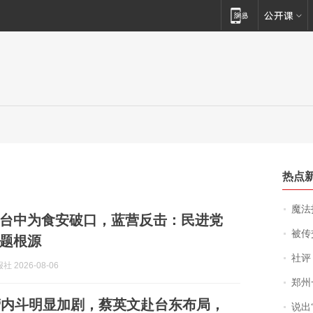
热点
魔法打败魔
台中为食安破口，蓝营反击：民进党
被传交付严重超
题根源
社评
 2026-08-06
郑州一汉堡店
营内斗明显加剧，蔡英文赴台东布局，
说出“给我