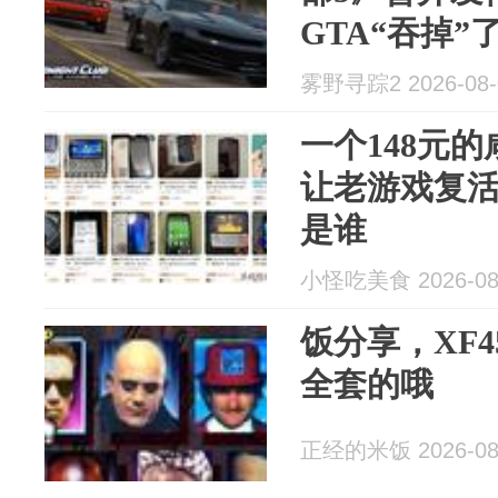
GTA“吞掉”
雾野寻踪2 2026-08-
一个148元
让老游戏复
是谁
小怪吃美食 2026-08
饭分享，XF
全套的哦
正经的米饭 2026-08