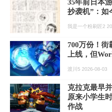
35年前日本
抄袭机”：如
我是一个粉刷匠2 2026
700万份！街霸
上线，但Worl
渡川5 2026-08-03
克拉克最早
原来小学生
作战