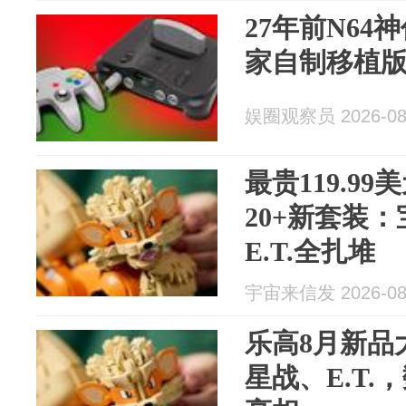
27年前N64
家自制移植
娱圈观察员 2026-08
最贵119.9
20+新套装
E.T.全扎堆
宇宙来信发 2026-08
乐高8月新品
星战、E.T