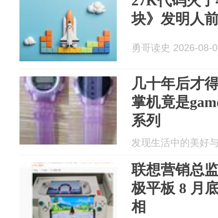
27K代码火
块》发明人前
勇哥读史 2026-08-0
几十年后才
掌机竟是gam
系列
发现生活中的美好与逗趣
联想营销总监：
极平板 8 
相