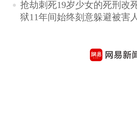
抢劫刺死19岁少女的死刑改
狱11年间始终刻意躲避被害