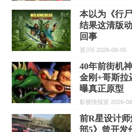
本以为《行
结果这清版
回事
渡川5 2026-08-05
40年前街机
金刚+哥斯拉
曝真正原型
影视情报室 2026-08
前R星设计师
部5》曾开发