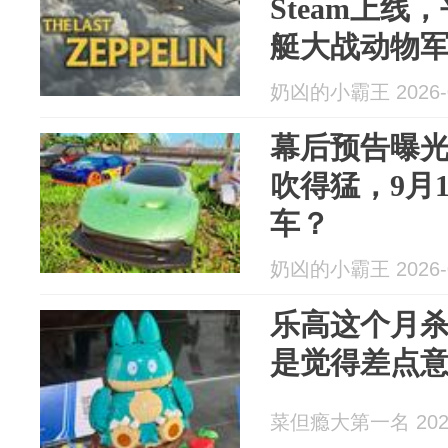
Steam上
艇大战动物
奶凶的小霸王 2026-0
幕后预告曝光！H
吹得猛，9月
车？
奶凶的小霸王 2026-0
乐高这个月
是觉得差点
菜但瘾大第一名 2026