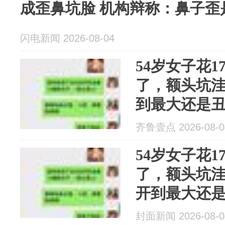
成歪鼻坑脸 机构辩称：鼻子歪
闪电新闻 2026-08-04
54岁女子花1
了，额头坑洼
到最大还是丑
齐鲁壹点 2026-08-0
54岁女子花1
了，额头坑洼
开到最大还是
被《焦点访
封面新闻 2026-08-0