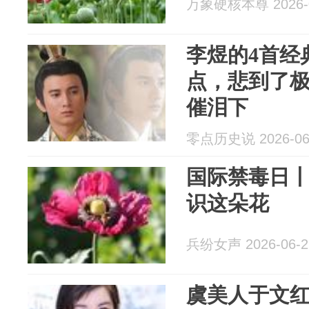
万象硬核本尊 2026-0
李煜的4首经
点，悲到了
催泪下
零点历史说 2026-06
国际禁毒日
识这朵花
兵纷女声 2026-06-2
虞美人于文