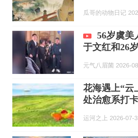
瓜哥的动物日记 2026
56岁虞
于文红和26
元气八眉菌 2026-08
花海遇上“云
处治愈系打
运河之上 2026-07-3