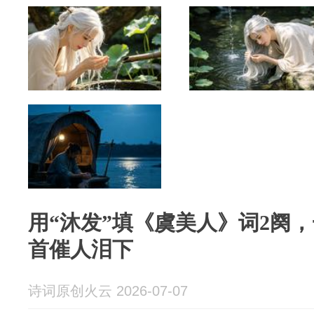
用“沐发”填《虞美人》词2阕
首催人泪下
诗词原创火云 2026-07-07