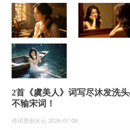
2首《虞美人》词写尽沐发洗
不输宋词！
诗词原创火云 2026-07-08