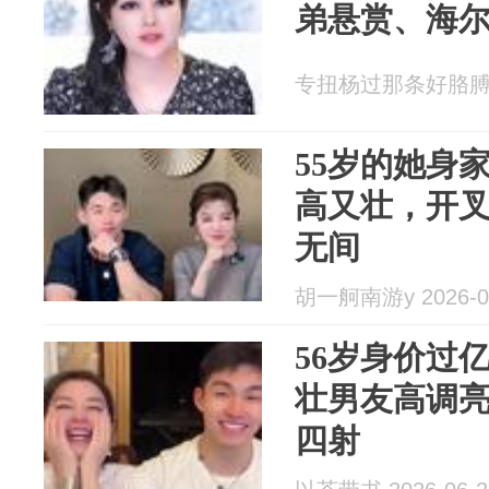
弟悬赏、海
专扭杨过那条好胳膊 20
55岁的她身
高又壮，开
无间
胡一舸南游y 2026-0
56岁身价过
壮男友高调
四射