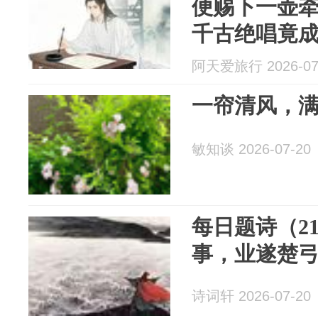
便赐下一壶
千古绝唱竟
阿天爱旅行 2026-07
一帘清风，
敏知谈 2026-07-20
每日题诗（2
事，业遂楚
诗词轩 2026-07-20