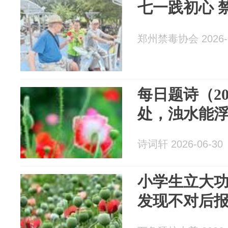
七一践初心 
郑州禁毒协会 2026-0
每日题诗（2
处，浊水能
诗词轩 2026-06-30
小学生立大
发现不对后