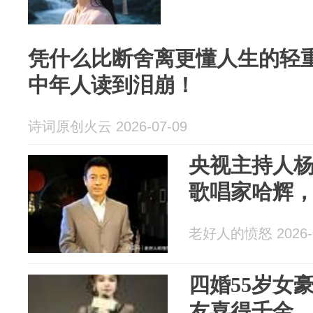
凭什么比断舍离更懂人生的轻
中年人读到泪崩！
诗词原创火云 2026-07-09
央视主持人杨
歌唱家哈辉
老好人的愤怒 2026-0
四婚55岁女豪
友喜得千金