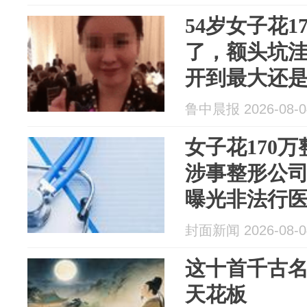
54岁女子花1
了，额头坑洼
开到最大还是
被《焦点访
鲁中晨报 2026-08-0
女子花170万
涉事整形公
曝光非法行
封面新闻 2026-08-0
这十首千古
天花板