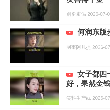
別甾虛僞 2026-07-0
何润东版
网事阿凡提 2026-07
女子都四
好，果然金
笑料生产线 2026-07