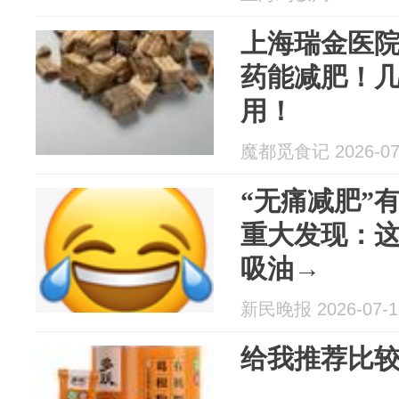
上海瑞金医
药能减肥！
用！
魔都觅食记 2026-07
“无痛减肥”
重大发现：
吸油→
新民晚报 2026-07-1
给我推荐比