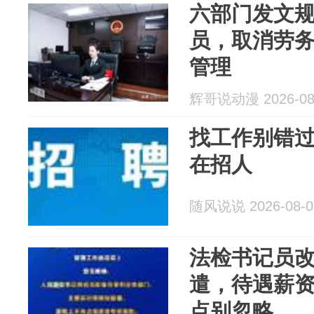
六部门发文
员，取消劳
管理
辉哥说动漫 2026-08
找工作别错
在招人
随风说说 2026-08-0
法检书记员
遣，待遇薪
点别忽略