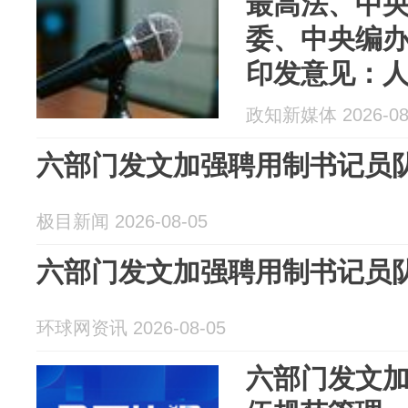
最高法、中
委、中央编
印发意见：
实行聘用制
政知新媒体 2026-08
用政法专项
六部门发文加强聘用制书记员
极目新闻 2026-08-05
六部门发文加强聘用制书记员
环球网资讯 2026-08-05
六部门发文