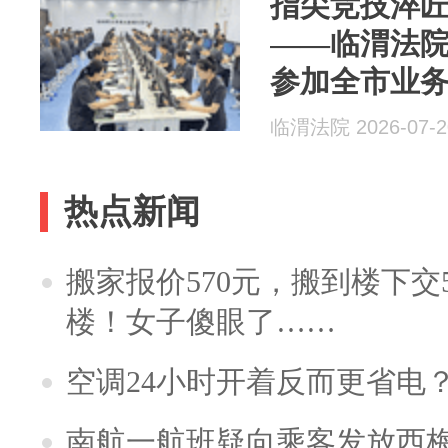
指尖竞技淬匠
——临渭法
参加全市业
临渭法院 2026-07-2
热点新闻
搬家报价570元，搬到楼下交5
楼！女子傻眼了……
空调24小时开着反而更省电
南航一航班疑向乘客发放西