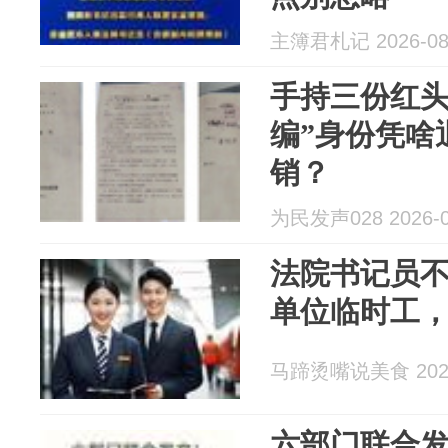
主簿君札记 2026-08
手持三份红头
编”身份凭啥
销？
为民发声028 2026-0
法院书记员
单位临时工
马蹄烫嘴说美食 2026
六部门联合