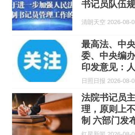
书记员队伍
清朗天空 2026-08-0
最高法、中
委、中央编
印发意见：
实行聘用制
日照日报 2026-08-0
用政法专项
法院书记员
理，原则上
制 六部门发
红星新闻 2026-08-0