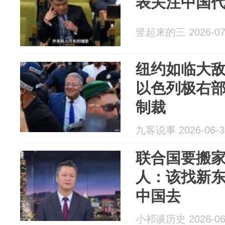
表关注中国
竖起来的三 2026-07
纽约如临大
以色列极右
制裁
九客说事 2026-06-3
联合国要搬
人：该找新
中国去
小祁谈历史 2026-06