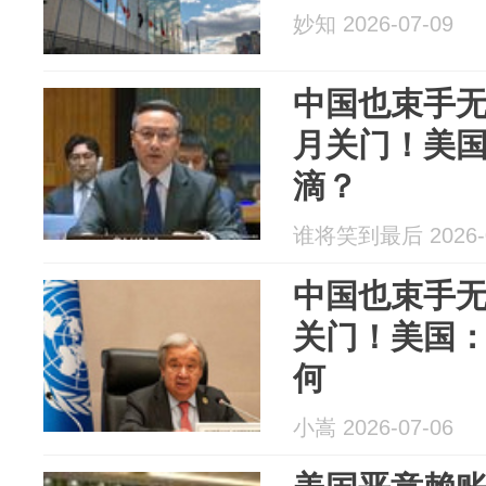
妙知 2026-07-09
中国也束手无
月关门！美
滴？
谁将笑到最后 2026-0
中国也束手无
关门！美国
何
小嵩 2026-07-06