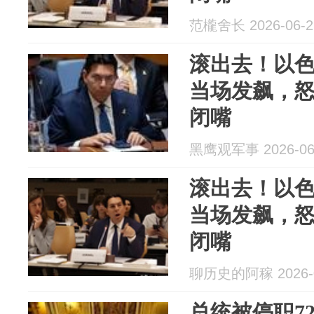
范櫳舍长 2026-06-2
滚出去！以
当场发飙，
闭嘴
黑鹰观军事 2026-06
滚出去！以
当场发飙，
闭嘴
聊历史的阿稼 2026-0
总统被停职7