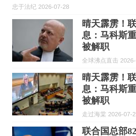
忠于法纪 2026-07-28
晴天霹雳！
息：马科斯
被解职
全球沸点直击 2026-0
晴天霹雳！
息：马科斯
被解职
走过海棠 2026-07-2
联合国总部8