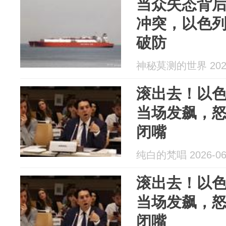
当众失态背
冲突，以色
破防
神秘莫测的世界 2026
滚出去！以
当场发飙，
闭嘴
纯白的梵唱 2026-06
滚出去！以
当场发飙，
闭嘴