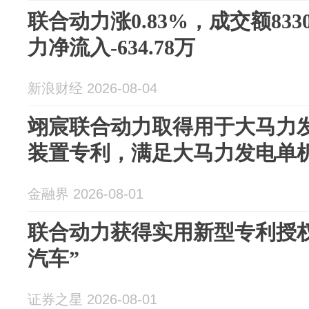
联合动力涨0.83%，成交额833
力净流入-634.78万
新浪财经 2026-08-04
翊宸联合动力取得用于大马力
装置专利，满足大马力发电单
金融界 2026-08-01
联合动力获得实用新型专利授
汽车”
证券之星 2026-08-01