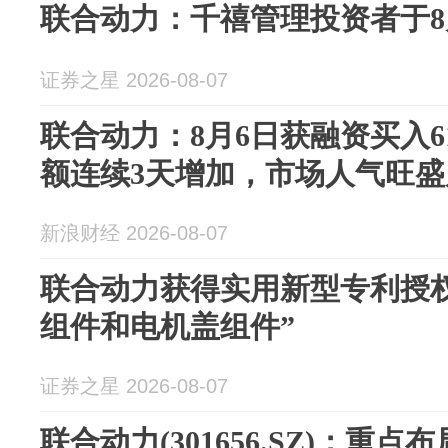
联合动力：千禧管理投资者于8
证券之星 2026-08-07
联合动力：8月6日获融资买入61
额连续3天增加，市场人气旺
新浪财经 2026-08-07
联合动力获得实用新型专利授
组件和电机盖组件”
证券之星 2026-08-07
联合动力(301656.SZ)：重