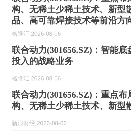
构、无稀土少稀土技术、新型
品、高可靠焊接技术等前沿方
格隆汇 2026-08-06
联合动力(301656.SZ)：智
投入的战略业务
格隆汇 2026-08-06
联合动力(301656.SZ)：重
构、无稀土少稀土技术、新型散
新浪财经 2026-08-06