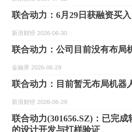
联合动力：6月29日获融资买入11
新浪财经 2026-06-30
联合动力：公司目前没有布局
金融界 2026-06-29
联合动力：目前暂无布局机器
新浪财经 2026-06-29
联合动力(301656.SZ)：已
的设计开发与打样验证