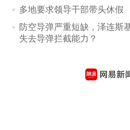
多地要求领导干部带头休假
防空导弹严重短缺，泽连斯
失去导弹拦截能力？