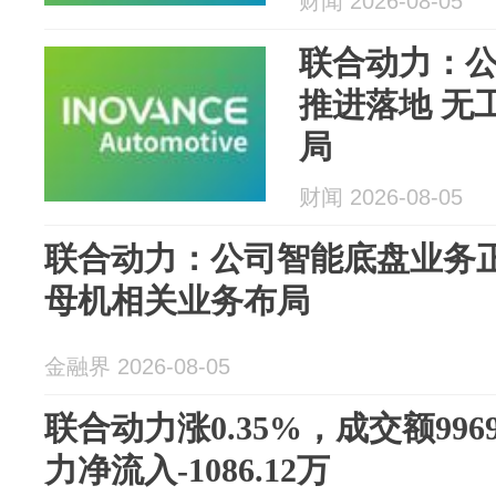
财闻 2026-08-05
联合动力：
推进落地 无
局
财闻 2026-08-05
联合动力：公司智能底盘业务正
母机相关业务布局
金融界 2026-08-05
联合动力涨0.35%，成交额996
力净流入-1086.12万