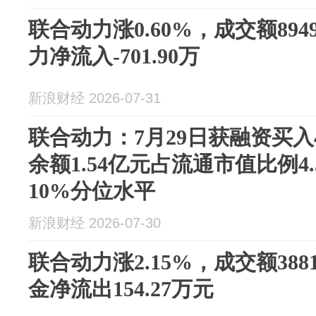
联合动力涨0.60%，成交额894
力净流入-701.90万
新浪财经 2026-07-31
联合动力：7月29日获融资买入4
余额1.54亿元占流通市值比例4
10%分位水平
新浪财经 2026-07-30
联合动力涨2.15%，成交额388
金净流出154.27万元