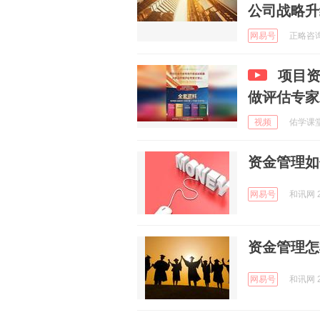
公司战略升
网易号
正略咨询 
项目
做评估专家
视频
佑学课堂 
资金管理如
网易号
和讯网 2
资金管理怎
网易号
和讯网 2