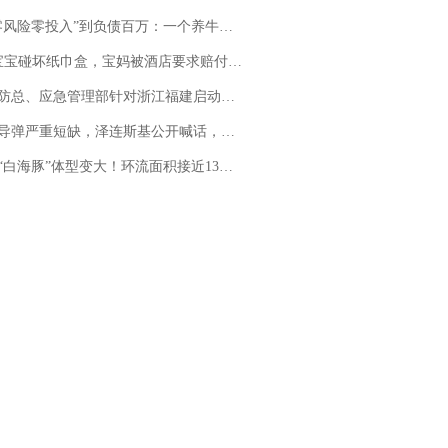
险零投入”到负债百万：一个养牛项目崩盘后，谁该为农户的贷款买单丨红星调查
坏纸巾盒，宝妈被酒店要求赔付924元！三亚一酒店回复：骨瓷定制！网友一查价格，吵翻了
总、应急管理部针对浙江福建启动防汛防台风四级应急响应
弹严重短缺，泽连斯基公开喊话，乌克兰失去导弹拦截能力？
白海豚”体型变大！环流面积接近13个浙江那么大