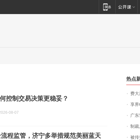
热点
费大厨
何控制交易决策更稳妥？
享界
026-08-07
广东雷州
制裁
全流程监管，济宁多举措规范美丽蓝天
被传交付严重超