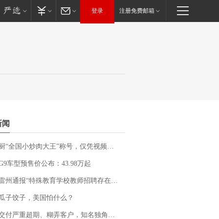
登录
注册免费邮箱
新闻
“全国小炒肉大王”称号，仅凭视频评出？中国烹饪协会回应
G9车型预售价公布：43.98万起
通报“特殊教育学校教师招聘存在违规行为”：已启动问责程序 副校长被停职
瓜子饺子，美国怕什么？
期、糊弄客户，知名独角兽车企创始人回应：都没证据，将依法采取措施，“本人长期与美国交管局保持沟通，对方表示肯定”