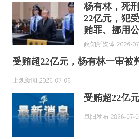
杨有林，死
22亿元，犯
贿罪、挪用
罪、洗钱罪
政知新媒体 2026-07
劣，罪行极
受贿超22亿元，杨有林一审被
上观新闻 2026-07-06
受贿超22亿
阜阳发布 2026-07-0