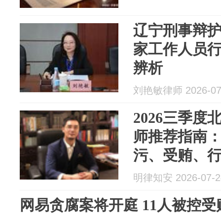
辽宁刑事辩
家工作人员
辨析
刘艳敏律师 2026-07
2026三季
师推荐指南
污、受贿、
明律知安 2026-07-2
网易贪腐案将开庭 11人被控