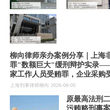
柳向律师亲办案例分享｜上海
罪"数额巨大"缓刑辩护实录—
家工作人员受贿罪，企业采购
上海刑事律师柳向 2026-08-05
原最高法刑
污贿赂刑事案