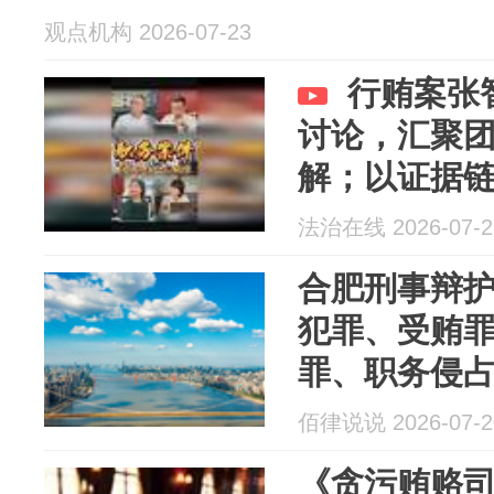
观点机构 2026-07-23
行贿案张
讨论，汇聚
解；以证据
身定制辩护
法治在线 2026-07-2
当事人合法
合肥刑事辩护律
犯罪、受贿
罪、职务侵
本地刑事律
佰律说说 2026-07-2
南
《贪污贿赂