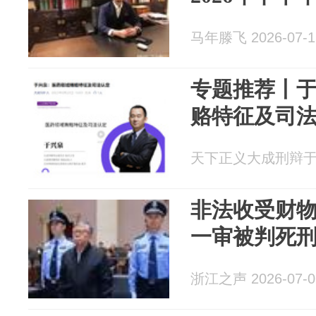
马年滕飞 2026-07-1
专题推荐丨
赂特征及司
天下正义大成刑辩于兴泉
非法收受财物
一审被判死
浙江之声 2026-07-0