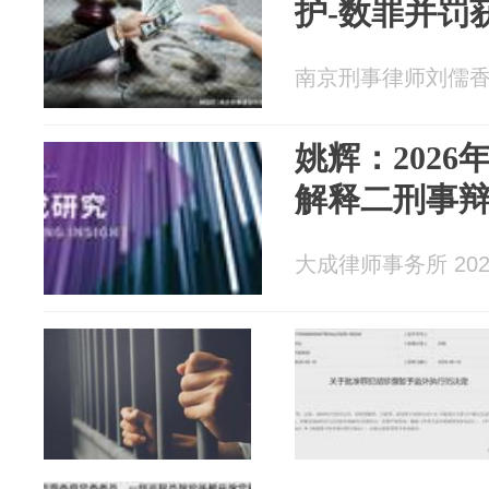
护-数罪并罚
南京刑事律师刘儒香 20
姚辉：202
解释二刑事
大成律师事务所 2026