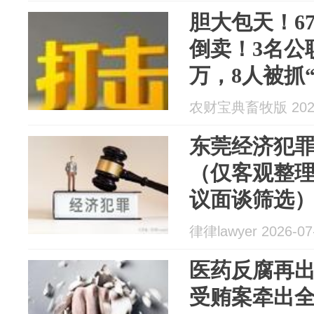
胆大包天！6
倒卖！3名公
万，8人被抓
农财宝典畜牧版 2026
东莞经济犯
（仅客观整
议面谈筛选
律律lawyer 2026-07
医药反腐再出
受贿案牵出