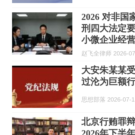
2026 对非
刑四大法定
小微企业经
监禁刑补强
赵飞全律师 2026-07
大安朱某某
过沦为巨额行
思想部落 2026-07-1
北京行贿罪
2026年下