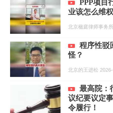
PPP项
业该怎么维
北京楹庭律师事务所 20
程序性驳
怪？
北京的王进松 2026-0
最高院：
议纪要议定
令履行！