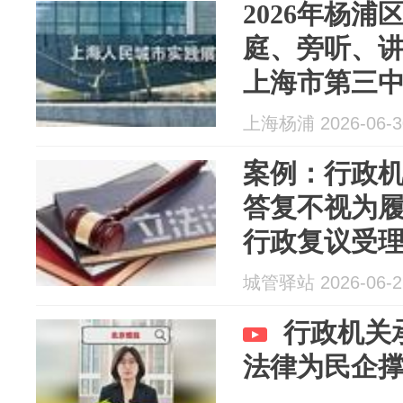
2026年杨
庭、旁听、讲
上海市第三
滨江）巡回
上海杨浦 2026-06-3
案例：行政机关
答复不视为
行政复议受
城管驿站 2026-06-2
行政机关
法律为民企