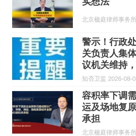
实想法
北京楹庭律师事务所 20
警示！行政
关负责人集
议机关维持
被追究法律
知否卫监 2026-08-0
被判六个月
容积率下调
运及场地复
承担
北京楹庭律师事务所 20