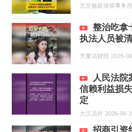
北京楹庭律师事务所 20
整治吃拿
执法人员被
芳董话财经 2026-06
人民法院
信赖利益损
定
大汉员外 2026-06-2
招商引资