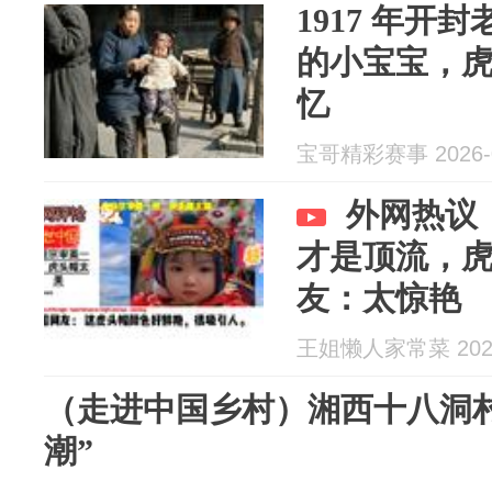
1917 年开
的小宝宝，
忆
宝哥精彩赛事 2026-0
外网热议
才是顶流，
友：太惊艳
王姐懒人家常菜 2026
（走进中国乡村）湘西十八洞村
潮”