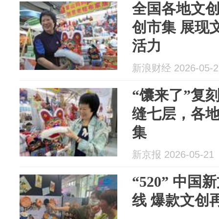
全国各地文
创市集 展现
活力
新浪财经 2026-05-2
“馕来了”复
缝七层，各
集
新京报 2026-05-21
“520” 中
线 爆款文创