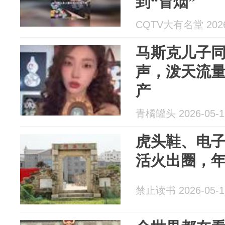
到“冒烟”
CQTV大有名堂 2026
马斯克儿子
声，泼天流
产
青橘罐头 2026-05-1
虎头鞋、电
活火出圈，
禁止读书 2026-05-1