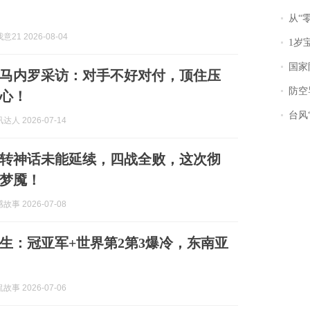
从“零风
21 2026-08-04
1岁宝宝碰
国家防
马内罗采访：对手不好对付，顶住压
防空导
心！
台风“
人 2026-07-14
逆转神话未能延续，四战全败，这次彻
梦魇！
事 2026-07-08
诞生：冠亚军+世界第2第3爆冷，东南亚
事 2026-07-06