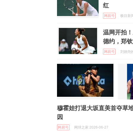
红
网易号
极目新闻 
温网开拍！
德约，郑钦
网易号
刘姚尧的文
穆霍娃打退大坂直美首夺草
因
网易号
网球之家 2026-06-27