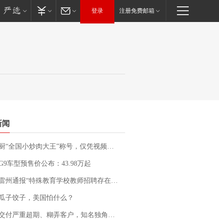
登录
注册免费邮箱
新闻
“全国小炒肉大王”称号，仅凭视频评出？中国烹饪协会回应
G9车型预售价公布：43.98万起
通报“特殊教育学校教师招聘存在违规行为”：已启动问责程序 副校长被停职
瓜子饺子，美国怕什么？
期、糊弄客户，知名独角兽车企创始人回应：都没证据，将依法采取措施，“本人长期与美国交管局保持沟通，对方表示肯定”