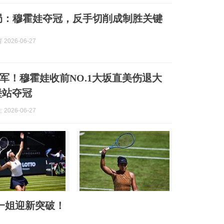
局：穆霍娃夺冠，反手切削成制胜关键
2026-06-27
军！穆霍娃收前NO.1大坂直美伤退大
堡站夺冠
2026-06-27
一姐迎新突破！