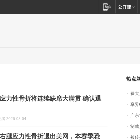
热点
费大厨
应力性骨折将连续缺席大满贯 确认退
享界
广东雷州
 2026-08-04
制裁
右腿应力性骨折退出美网，本赛季恐
被传交付严重超