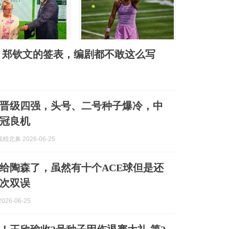
！郑钦文的签表，编剧都不敢这么写
女晋级四强，头号、二号种子爆冷，中
冠良机
北鼻 2026-06-25
给陶森了，虽然有十个ACE球但是还
次双误
026-06-25