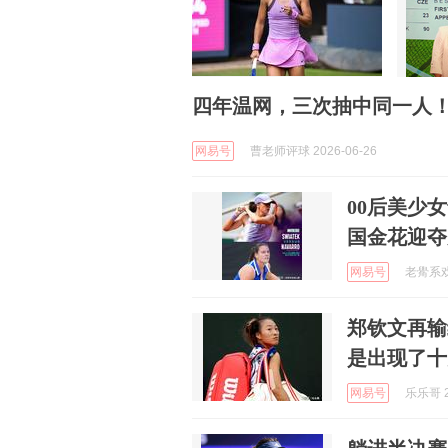
四年温网，三次抽中同一人
网易号
曹老师评球 2026-06-26
00后美少
国金花迎夺
网易号
老觷系戏精
郑钦文再输
是出现了十
网易号
乐乐哥 2