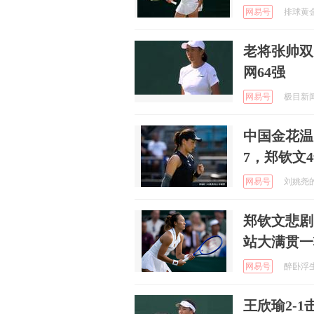
网易号
排球黄金眼
老将张帅双
网64强
网易号
极目新闻 
中国金花温
7，郑钦文
网易号
刘姚尧的文
郑钦文悲剧
站大满贯一
网易号
醉卧浮生 
王欣瑜2-