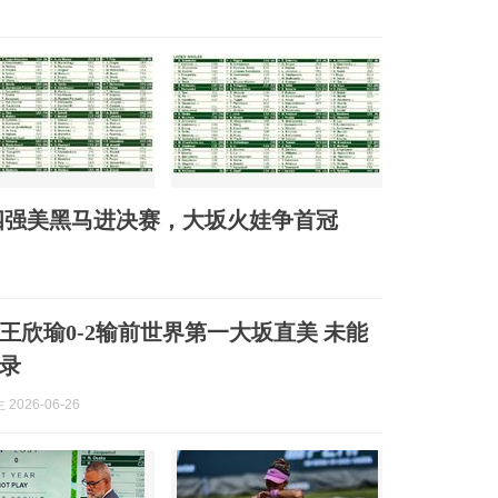
四强美黑马进决赛，大坂火娃争首冠
王欣瑜0-2输前世界第一大坂直美 未能
录
2026-06-26