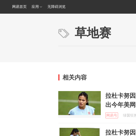
网易首页
应用
无障碍浏览
草地赛
相关内容
拉杜卡努因
出今年美网
网易号
绿茵狂热者
拉杜卡努因