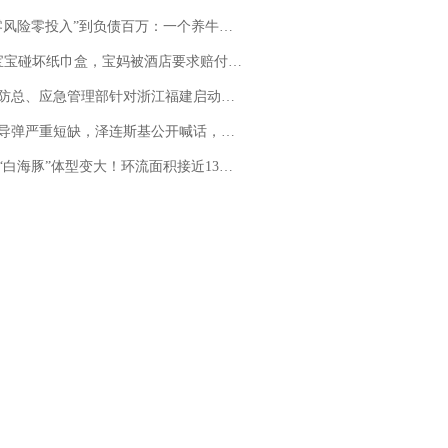
险零投入”到负债百万：一个养牛项目崩盘后，谁该为农户的贷款买单丨红星调查
坏纸巾盒，宝妈被酒店要求赔付924元！三亚一酒店回复：骨瓷定制！网友一查价格，吵翻了
总、应急管理部针对浙江福建启动防汛防台风四级应急响应
弹严重短缺，泽连斯基公开喊话，乌克兰失去导弹拦截能力？
白海豚”体型变大！环流面积接近13个浙江那么大