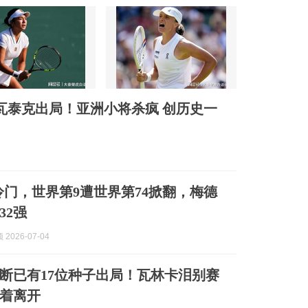
斯瓦泰克出局！亚洲小将杀疯 创历史一
大冷门，世界第9遭世界第74掀翻，梅德
32强
2026-07-04
断已有17位种子出局！瓦林卡泪别赛
着离开