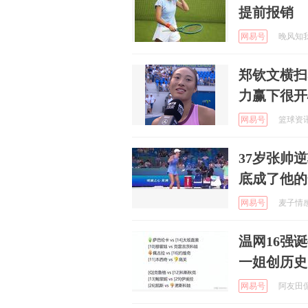
提前报销
网易号
晚风知我意
郑钦文横扫
力赢下很开
网易号
篮球资讯达
37岁张帅
底成了他的
网易号
麦子情感故
温网16强
一姐创历史
网易号
阿友田侃故