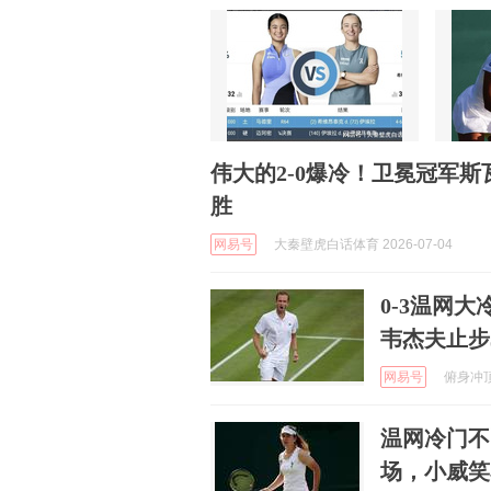
伟大的2-0爆冷！卫冕冠军
胜
网易号
大秦壁虎白话体育 2026-07-04
0-3温网
韦杰夫止步
网易号
俯身冲顶 
温网冷门不
场，小威笑