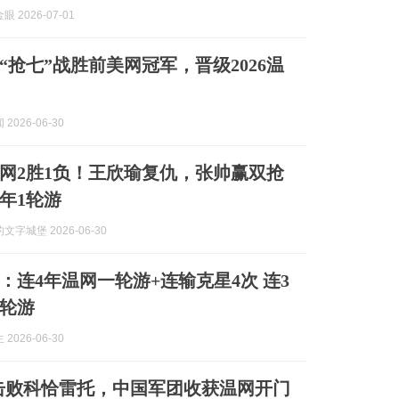
 2026-07-01
“抢七”战胜前美网冠军，晋级2026温
2026-06-30
网2胜1负！王欣瑜复仇，张帅赢双抢
4年1轮游
字城堡 2026-06-30
：连4年温网一轮游+连输克星4次 连3
轮游
2026-06-30
1击败科恰雷托，中国军团收获温网开门