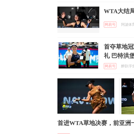
WTA大结
网易号
阿謯体育 
首夺草地冠
礼 巴特洪
网易号
醉卧浮生 
首进WTA草地决赛，前亚洲