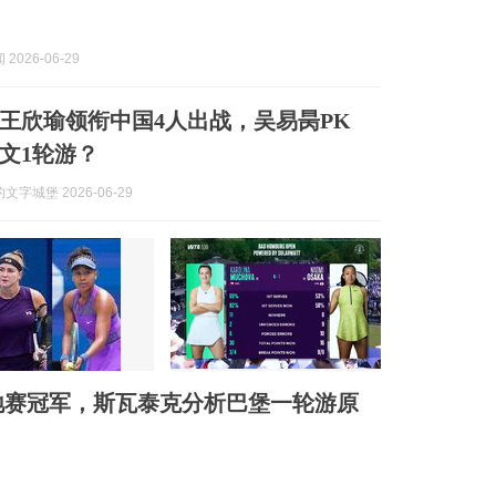
2026-06-29
王欣瑜领衔中国4人出战，吴易昺PK
文1轮游？
字城堡 2026-06-29
地赛冠军，斯瓦泰克分析巴堡一轮游原