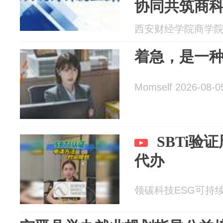
协同共筑商科
航队（3）]
西安财经学院商学院 20
着急，是一
Momself 2026-08-0
SBTi验
代办
领碳科技ESG可持续双碳