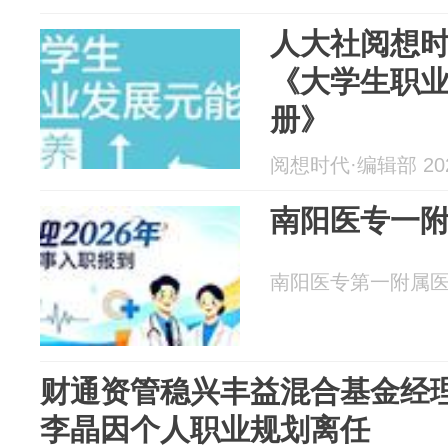
人大社阅想时
《大学生职
册》
阅想时代·编辑部 2026
南阳医专一
南阳医专第一附属医院 2
财通资管稳兴丰益混合基金经
李晶因个人职业规划离任