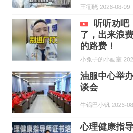
王衜晓 2026-08-09
听听劝吧
了，出来浪
的路费！
小兔子的小画室 2026
油服中心举
谈会
牛锅巴小钒 2026-08
心理健康指