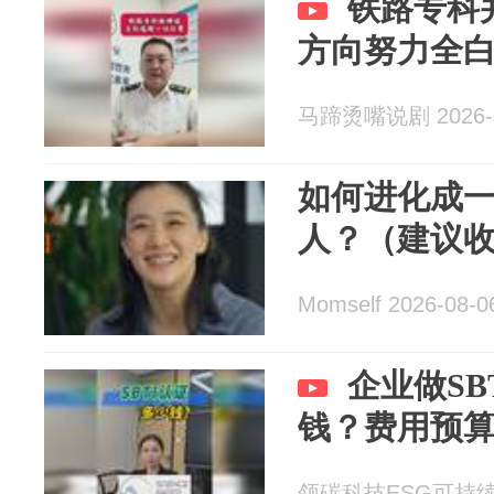
铁路专科
方向努力全
马蹄烫嘴说剧 2026-0
如何进化成
人？（建议
Momself 2026-08-0
企业做SB
钱？费用预
领碳科技ESG可持续双碳