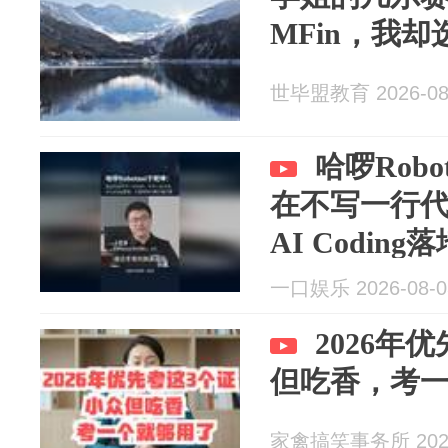
MFin，我
世毕盟教育 2026-08
哈啰Robo
在不写一行
AI Codin
力做方案
一口娱乐 2026-08-0
2026年
但吃香，考
家禽搞笑事务所 2026