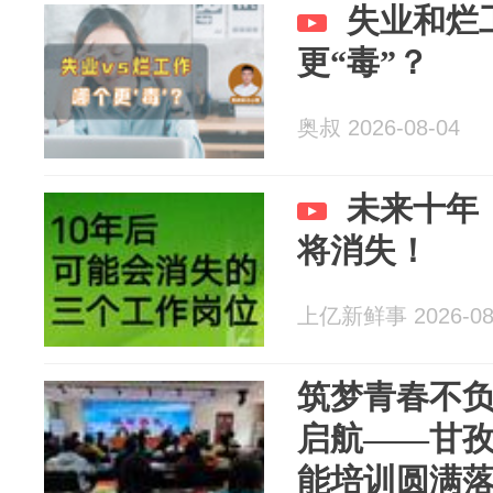
失业和烂
更“毒”？
奥叔 2026-08-04
未来十年
将消失！
上亿新鲜事 2026-08
筑梦青春不负
启航——甘
能培训圆满