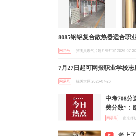
8085钢铝复合散热器适合职
网易号
冀明昊暖气片翅片管厂家 2026-07-3
7月27日起可网报职业学校志
网易号
锦绣太原 2026-07-26
中考708
费分数”：
网易号
南京择校 
考上