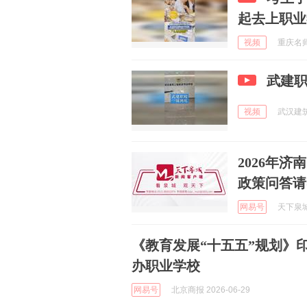
起去上职业
视频
重庆名师在
武建
视频
武汉建筑
2026年
政策问答请
网易号
天下泉城 
《教育发展“十五五”规划》
办职业学校
网易号
北京商报 2026-06-29