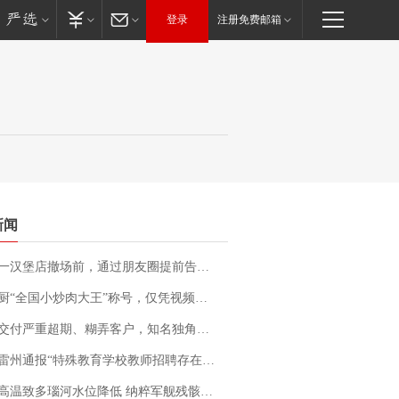
登录
注册免费邮箱
新闻
撤场前，通过朋友圈提前告知逐一退费，有顾客仅剩1元也全被退回，分文不少；顾客：言而有信，让人感动
“全国小炒肉大王”称号，仅凭视频评出？中国烹饪协会回应
期、糊弄客户，知名独角兽车企创始人回应：都没证据，将依法采取措施，“本人长期与美国交管局保持沟通，对方表示肯定”
通报“特殊教育学校教师招聘存在违规行为”：已启动问责程序 副校长被停职
高温致多瑙河水位降低 纳粹军舰残骸重见天日