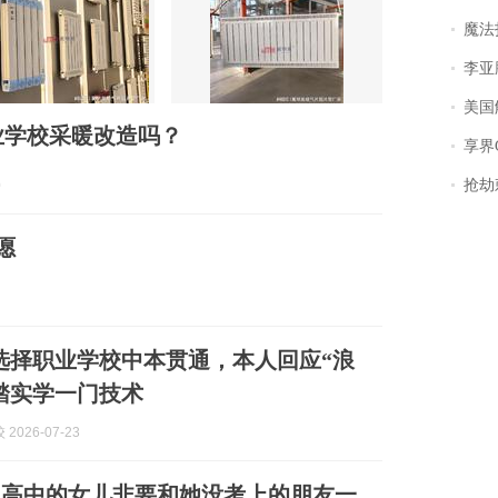
魔法打败魔
李亚鹏含泪感谢“
美国
业学校采暖改造吗？
享界
抢劫刺死
0
愿
分选择职业学校中本贯通，本人回应“浪
踏实学一门技术
2026-07-23
了高中的女儿非要和她没考上的朋友一