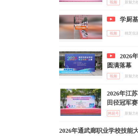
视频
新魅力校园
学厨基
视频
桃芝侃漫 
202
圆满落幕
视频
新魅力校园
2026年
田径冠军赛
网易号
新魅力校园
2026年通武廊职业学校技能