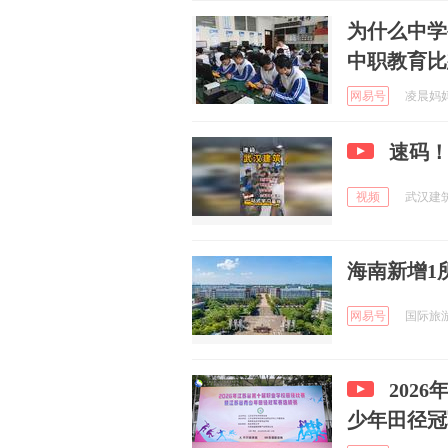
为什么中学
中职教育比
网易号
凌晨妈妈 
速码
视频
武汉建筑
海南新增1
网易号
国际旅游岛
202
少年田径冠