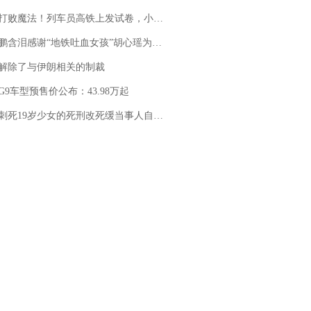
法！列车员高铁上发试卷，小朋友一秒静音，12306回应：列车员个人行为，不是铁路规定
地铁吐血女孩”胡心瑶为嫣然天使捐99999元：这份捐赠太沉重，尊重其捐赠意愿，个人向胡心瑶和她的病友之家各捐赠99999元
解除了与伊朗相关的制裁
G9车型预售价公布：43.98万起
19岁少女的死刑改死缓当事人自述：出狱11年间始终刻意躲避被害人家属